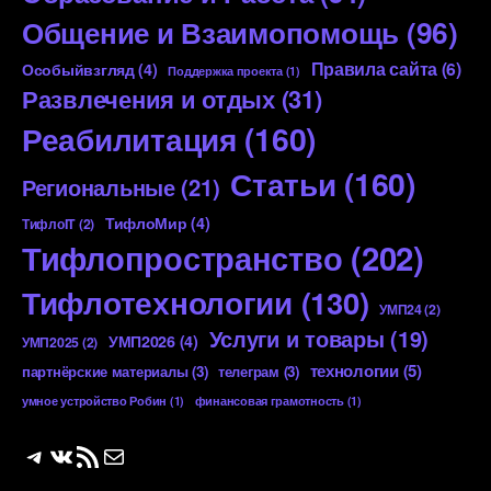
Общение и Взаимопомощь
(96)
Правила сайта
(6)
Особыйвзгляд
(4)
Поддержка проекта
(1)
Развлечения и отдых
(31)
Реабилитация
(160)
Статьи
(160)
Региональные
(21)
ТифлоМир
(4)
ТифлоIT
(2)
Тифлопространство
(202)
Тифлотехнологии
(130)
УМП24
(2)
Услуги и товары
(19)
УМП2026
(4)
УМП2025
(2)
технологии
(5)
партнёрские материалы
(3)
телеграм
(3)
умное устройство Робин
(1)
финансовая грамотность
(1)
Telegram
ВКонтакте
RSS-лента
Почта