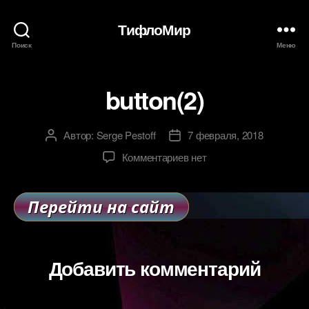
ТифлоМир
Поиск
Меню
button(2)
Автор:
Serge Pestoff
7 февраля, 2018
Автор
Дата
записи
записи
к
Комментариев
нет
записи
button(2)
Добавить комментарий