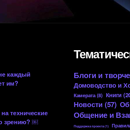
Тематичес
 не каждый
Блоги и творч
ет им?
Домоводство и Х
Книги
(2
Камерата
(8)
Новости
(57)
Об
 на технические
Общение и Вз
по зрению? ￼
Правила
Поддержка проекта
(1)