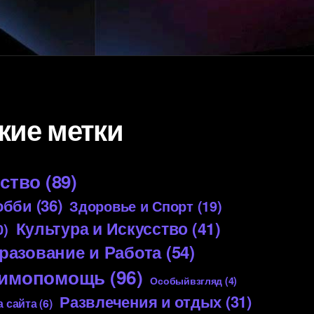
кие метки
ество
(89)
обби
(36)
Здоровье и Спорт
(19)
Культура и Искусство
(41)
0)
разование и Работа
(54)
аимопомощь
(96)
Особыйвзгляд
(4)
Развлечения и отдых
(31)
 сайта
(6)