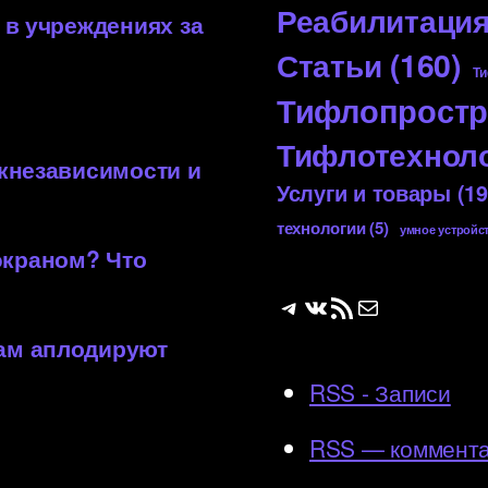
Реабилитаци
 в учреждениях за
Статьи
(160)
Ти
Тифлопростр
Тифлотехнол
 кнезависимости и
Услуги и товары
(19
технологии
(5)
умное устройс
экраном? Что
Telegram
ВКонтакте
RSS-лента
Почта
вам аплодируют
RSS - Записи
RSS — коммент