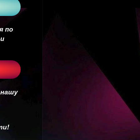
я по
 и
 нашу
ти!