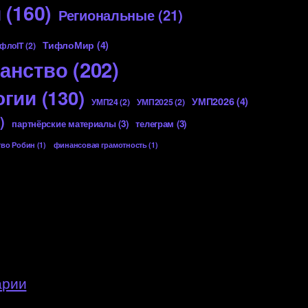
я
(160)
Региональные
(21)
ТифлоМир
(4)
флоIT
(2)
анство
(202)
огии
(130)
УМП2026
(4)
УМП24
(2)
УМП2025
(2)
)
партнёрские материалы
(3)
телеграм
(3)
тво Робин
(1)
финансовая грамотность
(1)
арии