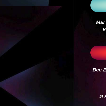
Мы 
н
Все 
И 