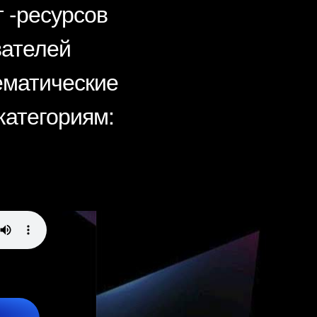
 -ресурсов
вателей
ематические
категориям: