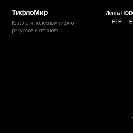
ТифлоМир
Лента НО
FTP
Б
Каталоги полезных тифло
ресурсов интернета.