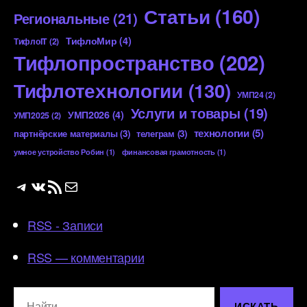
Статьи
(160)
Региональные
(21)
ТифлоМир
(4)
ТифлоIT
(2)
Тифлопространство
(202)
Тифлотехнологии
(130)
УМП24
(2)
Услуги и товары
(19)
УМП2026
(4)
УМП2025
(2)
технологии
(5)
партнёрские материалы
(3)
телеграм
(3)
умное устройство Робин
(1)
финансовая грамотность
(1)
Telegram
ВКонтакте
RSS-лента
Почта
RSS - Записи
RSS — комментарии
Поиск: