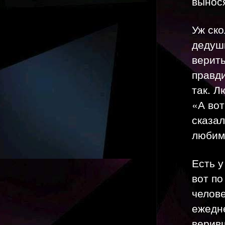
вынося
Уж ско
дедуш
верить
правди
так. 
«А во
сказал
любим
Есть у
вот по
челов
ежедн
веривш