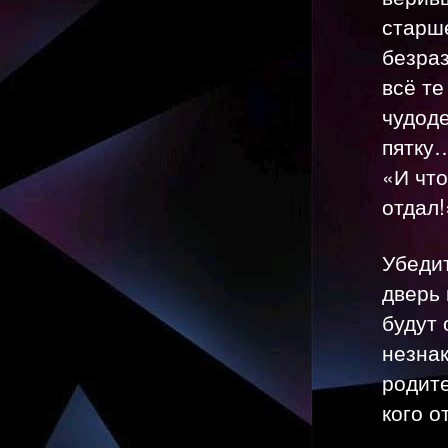
старш
безра
всё те
чудоде
пятку…
«И что
отдал!
Убеди
дверь 
будут 
незнак
родите
кого о