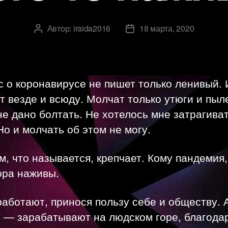
Автор:
iraida2016
18 марта, 2020
Автор
Дата
записи
записи
 о коронавирусе не пишет только ленивый. 
т везде и всюду. Молчат только утюги и пы
е дано болтать. Не хотелось мне затрагиват
Но и молчать об этом не могу.
, что называется, крепчает. Кому пандемия,
ора наживы.
аботают, принося пользу себе и обществу. 
е — зарабатывают на людском горе, благода