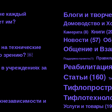
 не каждый
Блоги и творч
ет им?
Домоводство и Х
Книги
(2
Камерата
(8)
Новости
(57)
Об
 на технические
Общение и Вз
по зрению? ￼
Правила
Поддержка проекта
(1)
Реабилитаци
 в учреждениях за
Статьи
(160)
Ти
Тифлопростр
Тифлотехнол
 кнезависимости и
Услуги и товары
(19