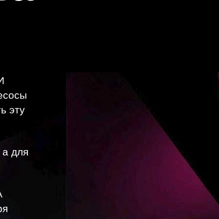
И
лесосы
ь эту
 а для
А
ря