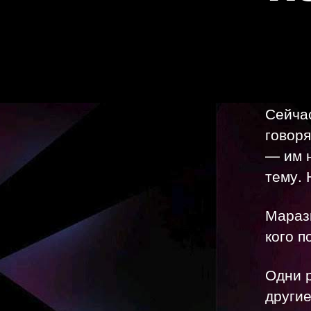
Сейчас
говоря
— им н
тему. 
Маразм
кого п
Одни р
други