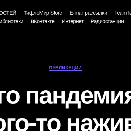
ВОСТЕЙ
ТифлоМир Store
E-mail рассылки
TeamTa
иблиотеки
ВКонтакте
Интернет
Радиостанции
Рубрики
ПУБЛИКАЦИИ
го пандемия
ого-то нажи