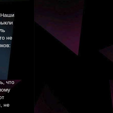
… Наши
выкли
ль
то не
ков:
ь, что
лому
ют
, не