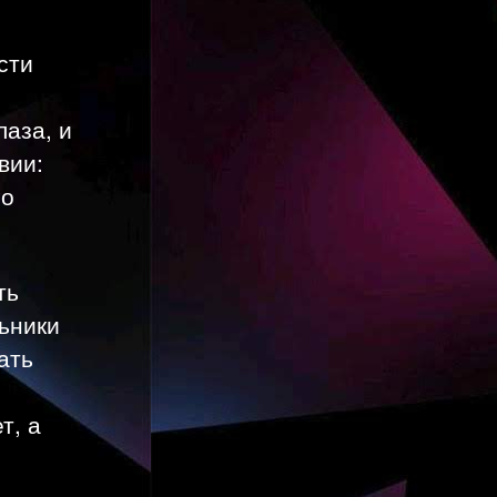
сти
лаза, и
вии:
го
ть
ьники
ать
т, а