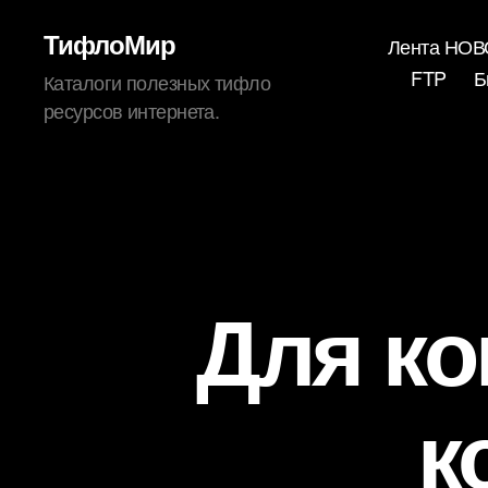
ТифлоМир
Лента НО
FTP
Б
Каталоги полезных тифло
ресурсов интернета.
Для ко
к