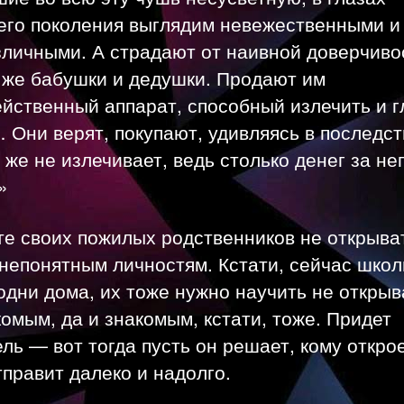
его поколения выглядим невежественными и
зличными. А страдают от наивной доверчиво
 же бабушки и дедушки. Продают им
йственный аппарат, способный излечить и г
 Они верят, покупают, удивляясь в последст
 же не излечивает, ведь столько денег за не
»
те своих пожилых родственников не открыва
непонятным личностям. Кстати, сейчас школ
одни дома, их тоже нужно научить не открыв
омым, да и знакомым, кстати, тоже. Придет
ль — вот тогда пусть он решает, кому открое
тправит далеко и надолго.