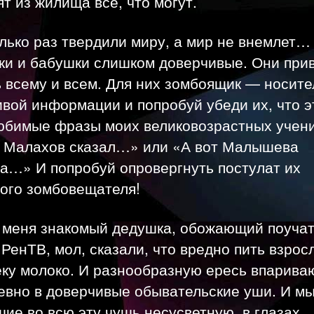
т из жилища всё, что могут.
лько раз твердили миру, а мир не внемлет
ки и бабушки слишком доверчивые. Они при
 всему и всем. Для них зомбоящик — носите
вой информации и попробуй убеди их, что э
Любимые фразы моих великовозрастных учени
т Малахов сказал…» или «А вот Малышева
а…» И попробуй опровергнуть постулат их
ого зомбовещателя!
 меня знакомый дедушка, обожающий поучат
 РенТВ, мол, сказали, что вредно пить взрос
еку молоко. И разнообразную ересь впарива
евно в доверчивые обывательские уши. И мы
ие во всю эту чушь несусветную, в глазах