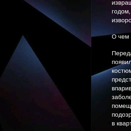
извращ
годом,
извор
О чем 
Переда
появи
костюм
предс
впарив
забол
помеще
подозр
в квар