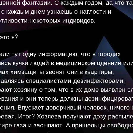
енной фантазии. С каждым годом, да что т
 с каждым днём узнаешь о наглости и
отливости некоторых индивидов.
это я?
ли тут одну информацию, что в городах
лись кучки людей в медицинском одеянии ил
ах химзащиты звонят они в квартиры,
тавляясь специалистами-дезинфекторами,
ают хозяину о том, что в их доме выявлен с
евания и они теперь должны дезинфицирова
ния. Впускает доверчивый человек, ничего 
евая. Итог? Хозяева получают дозу распыл
тире газа и засыпают. А пришельцы свободн