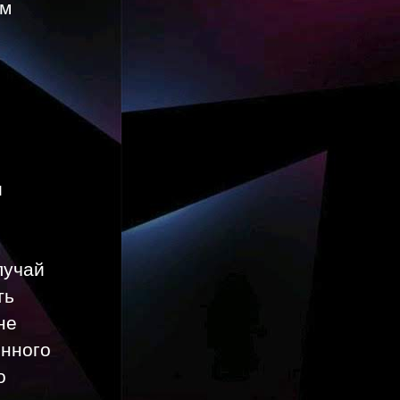
ам
и
лучай
ть
не
енного
о