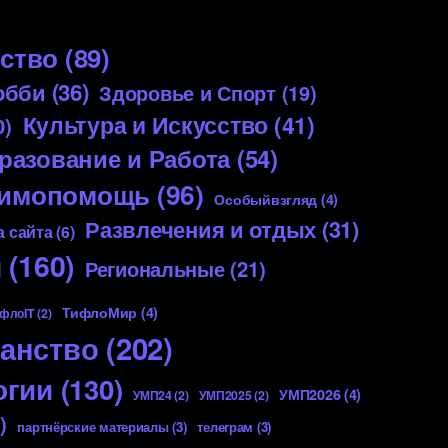
ество
(89)
обби
(36)
Здоровье и Спорт
(19)
Культура и Искусство
(41)
0)
разование и Работа
(54)
аимопомощь
(96)
Особыйвзгляд
(4)
Развлечения и отдых
(31)
 сайта
(6)
я
(160)
Региональные
(21)
ТифлоМир
(4)
флоIT
(2)
анство
(202)
огии
(130)
УМП2026
(4)
УМП24
(2)
УМП2025
(2)
)
партнёрские материалы
(3)
телеграм
(3)