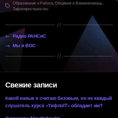
Образование и Работа
,
Общение и Взаимопомощь
,
Метки
Тифлопространство
←
Радио РАНСиС
→
Мы и ВОС
Свежие записи
Какой навык я считаю базовым, но не каждый
слушатель курса «ТифлоIT» обладает им?
О проекте AIaudiobooks