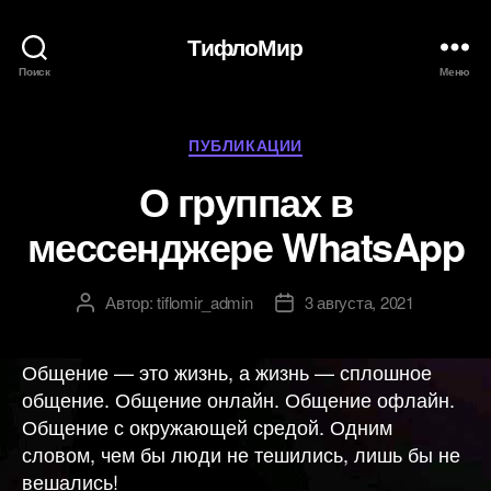
ТифлоМир
Поиск
Меню
Рубрики
ПУБЛИКАЦИИ
О группах в
мессенджере WhatsApp
Автор:
tiflomir_admin
3 августа, 2021
Автор
Дата
записи
записи
Общение — это жизнь, а жизнь — сплошное
общение. Общение онлайн. Общение офлайн.
Общение с окружающей средой. Одним
словом, чем бы люди не тешились, лишь бы не
вешались!