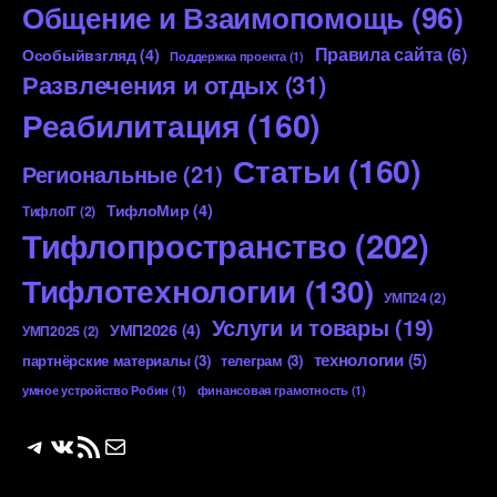
Общение и Взаимопомощь
(96)
Правила сайта
(6)
Особыйвзгляд
(4)
Поддержка проекта
(1)
Развлечения и отдых
(31)
Реабилитация
(160)
Статьи
(160)
Региональные
(21)
ТифлоМир
(4)
ТифлоIT
(2)
Тифлопространство
(202)
Тифлотехнологии
(130)
УМП24
(2)
Услуги и товары
(19)
УМП2026
(4)
УМП2025
(2)
технологии
(5)
партнёрские материалы
(3)
телеграм
(3)
умное устройство Робин
(1)
финансовая грамотность
(1)
Telegram
ВКонтакте
RSS-лента
Почта