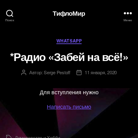
ТифлоМир
Поиск
Меню
Рубрики
WHATSAPP
*Радио «Забей на всё!»
Автор:
Serge Pestoff
11 января, 2020
Автор
Дата
записи
записи
Для вступления нужно
Написать письмо
Домоводство и Хобби
Метки