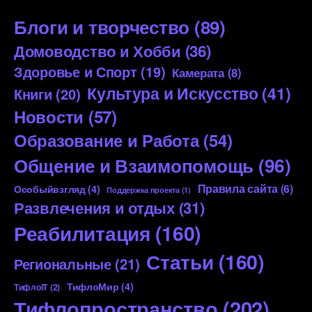
Блоги и творчество
(89)
Домоводство и Хобби
(36)
Здоровье и Спорт
(19)
Камерата
(8)
Культура и Искусство
(41)
Книги
(20)
Новости
(57)
Образование и Работа
(54)
Общение и Взаимопомощь
(96)
Правила сайта
(6)
Особыйвзгляд
(4)
Поддержка проекта
(1)
Развлечения и отдых
(31)
Реабилитация
(160)
Статьи
(160)
Региональные
(21)
ТифлоМир
(4)
ТифлоIT
(2)
Тифлопространство
(202)