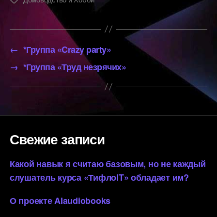
←
*Группа «Crazy party»
→
*Группа «Труд незрячих»
Свежие записи
Какой навык я считаю базовым, но не каждый
слушатель курса «ТифлоIT» обладает им?
О проекте AIaudiobooks