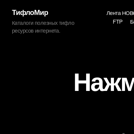
ТифлоМир
Лента НО
FTP
Б
Каталоги полезных тифло
ресурсов интернета.
Нажм