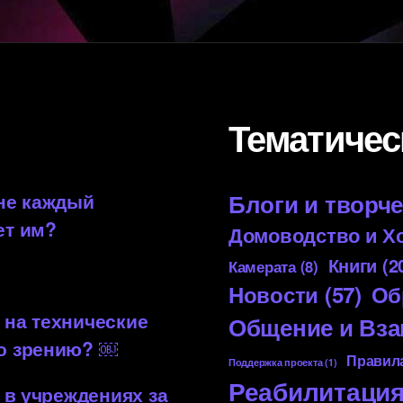
Тематичес
 не каждый
Блоги и творч
ет им?
Домоводство и Х
Книги
(2
Камерата
(8)
Новости
(57)
Об
 на технические
Общение и Вз
по зрению? ￼
Правила
Поддержка проекта
(1)
Реабилитаци
 в учреждениях за