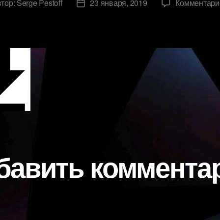
тор:
Serge Pestoff
23 января, 2019
Комментари
р
Дата
си
записи
бавить коммента