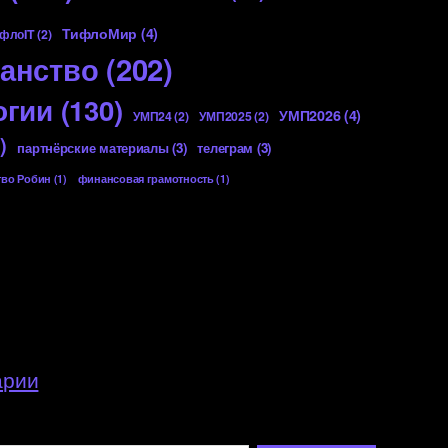
ТифлоМир
(4)
флоIT
(2)
анство
(202)
огии
(130)
УМП2026
(4)
УМП24
(2)
УМП2025
(2)
)
партнёрские материалы
(3)
телеграм
(3)
тво Робин
(1)
финансовая грамотность
(1)
арии