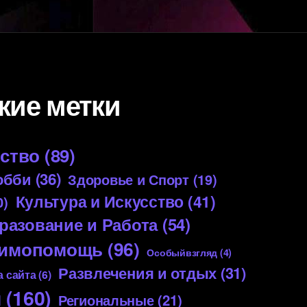
кие метки
ество
(89)
обби
(36)
Здоровье и Спорт
(19)
Культура и Искусство
(41)
0)
разование и Работа
(54)
аимопомощь
(96)
Особыйвзгляд
(4)
Развлечения и отдых
(31)
 сайта
(6)
я
(160)
Региональные
(21)