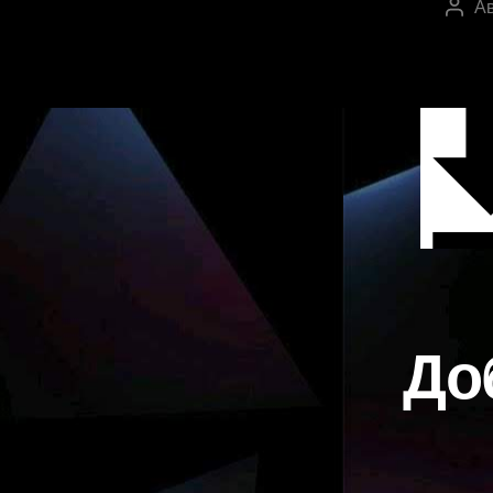
Ав
Авто
запи
До