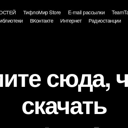
ВОСТЕЙ
ТифлоМир Store
E-mail рассылки
TeamTa
иблиотеки
ВКонтакте
Интернет
Радиостанции
ите сюда, 
скачать