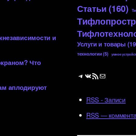
Статьи
(160)
Ти
Тифлопростр
Тифлотехнол
 кнезависимости и
Услуги и товары
(19
технологии
(5)
умное устройс
экраном? Что
Telegram
ВКонтакте
RSS-лента
Почта
вам аплодируют
RSS - Записи
RSS — коммент