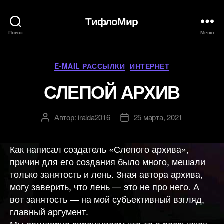
ТифлоМир
Поиск
Меню
Рубрики
E-MAIL РАССЫЛКИ
ИНТЕРНЕТ
СЛЕПОЙ АРХИВ
Автор:
iraida2016
25 марта, 2021
Автор
Дата
записи
записи
Как написал создатель «Слепого архива»,
причин для его создания было много, мешали
только занятость и лень. Зная автора архива,
могу заверить, что лень — это не про него. А
вот занятость — на мой субъективный взгляд,
главный аргумент.
Мы регулярно спрашиваем что-то в рассылках