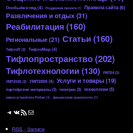
Правила сайта
(6)
Особыйвзгляд
(4)
Поддержка проекта
(1)
Развлечения и отдых
(31)
Реабилитация
(160)
Статьи
(160)
Региональные
(21)
ТифлоМир
(4)
ТифлоIT
(2)
Тифлопространство
(202)
Тифлотехнологии
(130)
УМП24
(2)
Услуги и товары
(19)
УМП2026
(4)
УМП2025
(2)
технологии
(5)
партнёрские материалы
(3)
телеграм
(3)
умное устройство Робин
(1)
финансовая грамотность
(1)
Telegram
ВКонтакте
RSS-лента
Почта
RSS - Записи