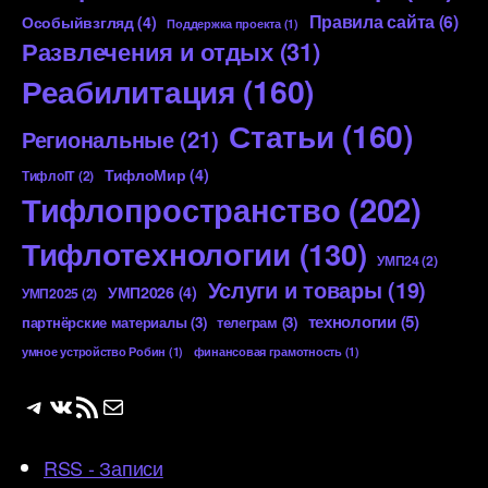
Правила сайта
(6)
Особыйвзгляд
(4)
Поддержка проекта
(1)
Развлечения и отдых
(31)
Реабилитация
(160)
Статьи
(160)
Региональные
(21)
ТифлоМир
(4)
ТифлоIT
(2)
Тифлопространство
(202)
Тифлотехнологии
(130)
УМП24
(2)
Услуги и товары
(19)
УМП2026
(4)
УМП2025
(2)
технологии
(5)
партнёрские материалы
(3)
телеграм
(3)
умное устройство Робин
(1)
финансовая грамотность
(1)
Telegram
ВКонтакте
RSS-лента
Почта
RSS - Записи