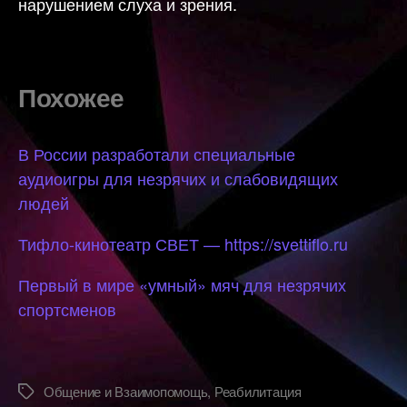
нарушением слуха и зрения.
Похожее
В России разработали специальные
аудиоигры для незрячих и слабовидящих
людей
Тифло-кинотеатр СВЕТ — https://svettiflo.ru
Первый в мире «умный» мяч для незрячих
спортсменов
Общение и Взаимопомощь
,
Реабилитация
Метки