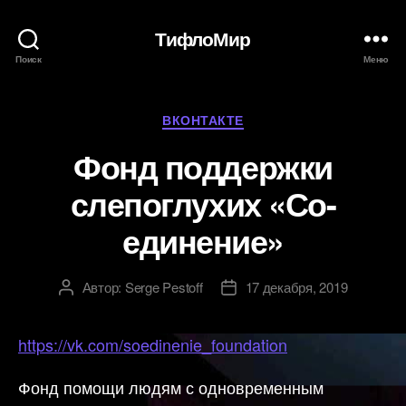
ТифлоМир
Поиск
Меню
Рубрики
ВКОНТАКТЕ
Фонд поддержки
слепоглухих «Со-
единение»
Автор:
Serge Pestoff
17 декабря, 2019
Автор
Дата
записи
записи
https://vk.com/soedinenie_foundation
Фонд помощи людям с одновременным