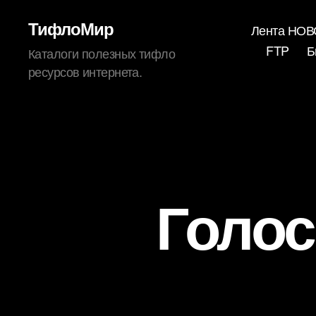
ТифлоМир
Лента НО
FTP
Б
Каталоги полезных тифло
ресурсов интернета.
Голос