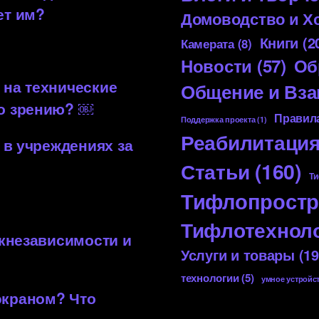
ет им?
Домоводство и Х
Книги
(2
Камерата
(8)
Новости
(57)
Об
 на технические
Общение и Вз
по зрению? ￼
Правила
Поддержка проекта
(1)
Реабилитаци
 в учреждениях за
Статьи
(160)
Ти
Тифлопростр
Тифлотехнол
 кнезависимости и
Услуги и товары
(19
технологии
(5)
умное устройс
экраном? Что