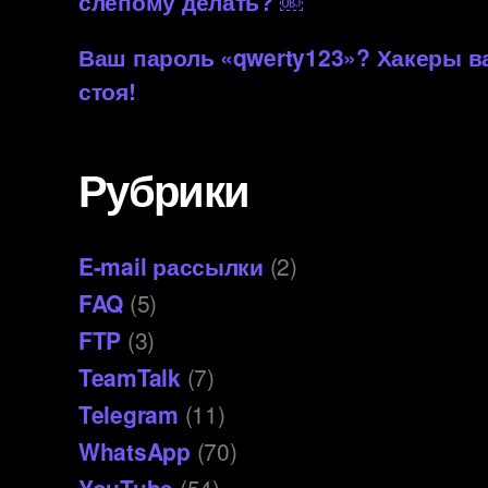
слепому делать? ￼
Ваш пароль «qwerty123»? Хакеры 
стоя!
Рубрики
E-mail рассылки
(2)
FAQ
(5)
FTP
(3)
TeamTalk
(7)
Telegram
(11)
WhatsApp
(70)