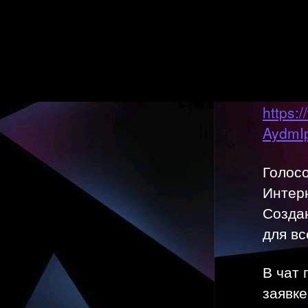
https:
AydmI
Голос
Интерн
Создан
для вс
В чат
заявке