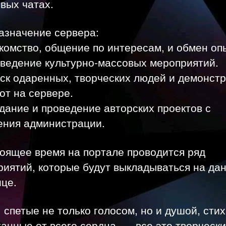
вых чатах.
азначение сервера:
комство, общение по интересам, и обмен оп
ведение культурно-массовых мероприятий.
ск одаренных, творческих людей и демонст
от на сервере.
ание и проведение авторских проектов с
ения администрации.
оящее время на портале проводится ряд
риятий, которые будут выкладываться на да
це.
 спетые не только голосом, но и душой, стих
анные от всего сердца, — все это творческ