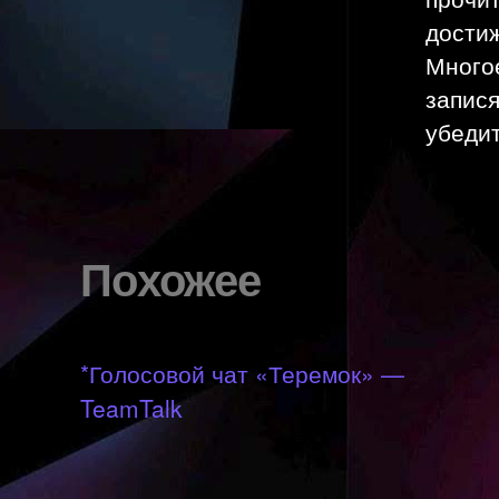
дости
Многое
запис
убедит
Похожее
*Голосовой чат «Теремок» —
TeamTalk