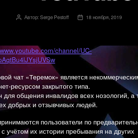
Автор:
Serge Pestoff
18 ноября, 2019
Автор
Дата
записи
записи
//www.youtube.com/channel/UC-
pAqtBu4lJYsjUVSw
овой чат «Теремок» является некоммерчески
ет-ресурсом закрытого типа.
 для общения инвалидов всех нозологий, а 
ех добрых и отзывчивых людей.
 принимаются пользователи по предваритель
 с учётом их истории пребывания на других