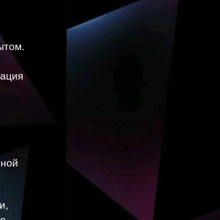
ытом.
рация
нной
и,
ие