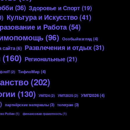
обби
(36)
Здоровье и Спорт
(19)
Культура и Искусство
(41)
0)
разование и Работа
(54)
аимопомощь
(96)
Особыйвзгляд
(4)
Развлечения и отдых
(31)
 сайта
(6)
я
(160)
Региональные
(21)
ТифлоМир
(4)
флоIT
(2)
анство
(202)
огии
(130)
УМП2026
(4)
УМП24
(2)
УМП2025
(2)
)
партнёрские материалы
(3)
телеграм
(3)
тво Робин
(1)
финансовая грамотность
(1)