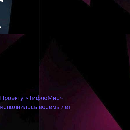
ь
Проекту «ТифлоМир»
исполнилось восемь лет