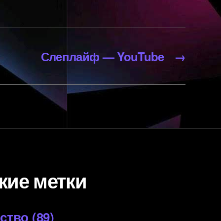
Слеплайф — YouTube
→
кие метки
ество
(89)