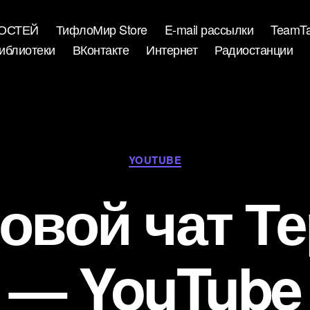
ВОСТЕЙ
ТифлоМир Store
E-mail рассылки
TeamTa
иблиотеки
ВКонтакте
Интернет
Радиостанции
Рубрики
YOUTUBE
овой чат Т
— YouTube