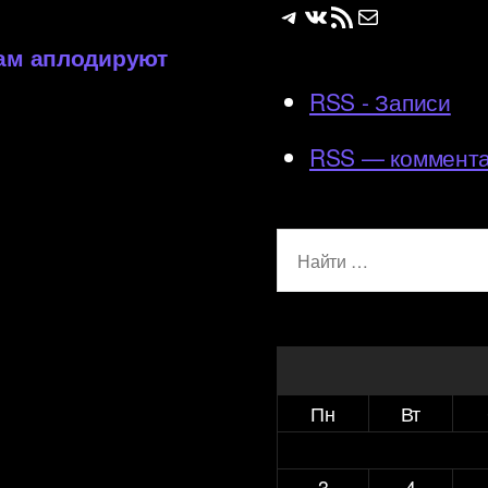
Telegram
ВКонтакте
RSS-лента
Почта
вам аплодируют
RSS - Записи
RSS — коммент
Поиск:
Пн
Вт
3
4