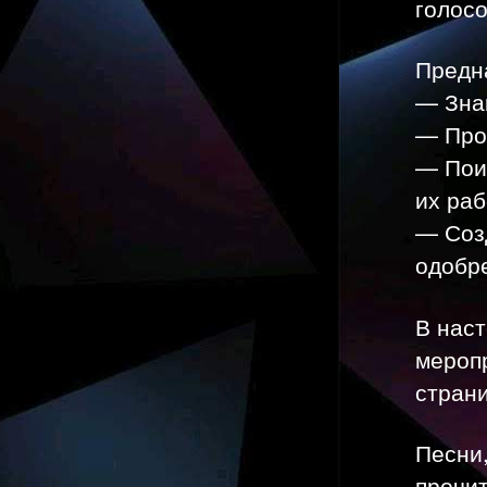
голосо
Предн
— Зна
— Про
— Пои
их раб
— Созд
одобр
В наст
мероп
страни
Песни,
прочит