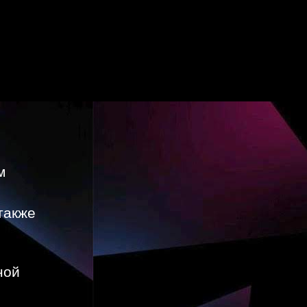
м
также
ной