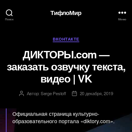
ТифлоМир
Поиск
Меню
Рубрики
ВКОНТАКТЕ
ДИКТОРЫ.com —
заказать озвучку текста,
видео | VK
Автор:
Serge Pestoff
20 декабря, 2019
Автор
Дата
записи
записи
Официальная страница культурно-
образовательного портала «diktory.com».