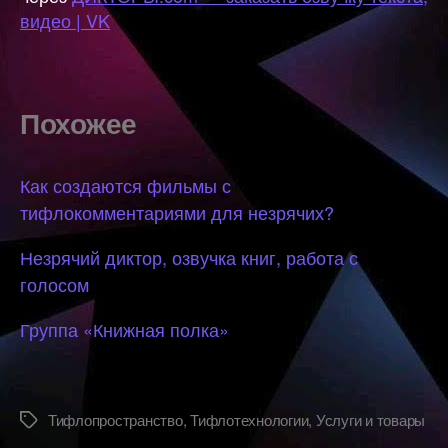
видео | VK
Похожее
Как создаются фильмы с
тифлокомментариями для незрячих?
Незрячий диктор, озвучка книг, работа с
голосом
Группа «Книжная полка»
Тифлопространство
,
Тифлотехнологии
,
Услуги и товары
Метки