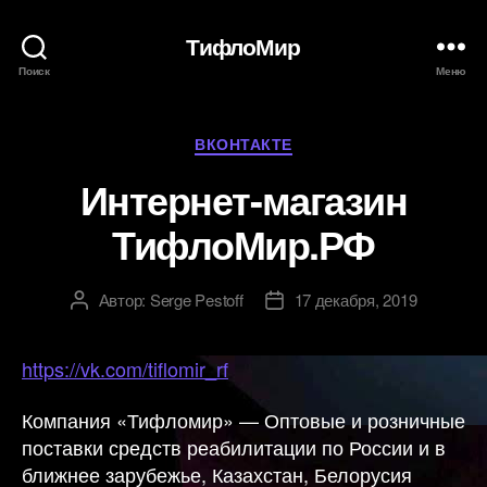
ТифлоМир
Поиск
Меню
Рубрики
ВКОНТАКТЕ
Интернет-магазин
ТифлоМир.РФ
Автор:
Serge Pestoff
17 декабря, 2019
Автор
Дата
записи
записи
https://vk.com/tiflomir_rf
Компания «Тифломир» — Оптовые и розничные
поставки средств реабилитации по России и в
ближнее зарубежье, Казахстан, Белорусия