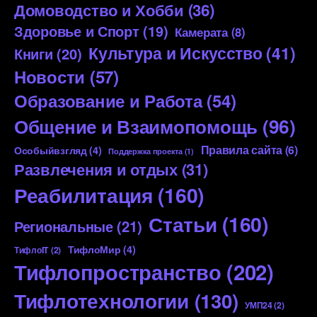
Домоводство и Хобби
(36)
Здоровье и Спорт
(19)
Камерата
(8)
Культура и Искусство
(41)
Книги
(20)
Новости
(57)
Образование и Работа
(54)
Общение и Взаимопомощь
(96)
Правила сайта
(6)
Особыйвзгляд
(4)
Поддержка проекта
(1)
Развлечения и отдых
(31)
Реабилитация
(160)
Статьи
(160)
Региональные
(21)
ТифлоМир
(4)
ТифлоIT
(2)
Тифлопространство
(202)
Тифлотехнологии
(130)
УМП24
(2)