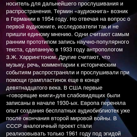
носитель для дальнейшего прослушивания и
распространения. Термин «аудиокнига» возник
в Германии в 1954 году. Но отвечая на вопрос о
первой аудиокниге, исследователи так и не
пришли единому мнению. Одни считают самым
ранним прототипом запись научно-популярного
текста, сделанную в 1933 году антропологом
З.Ж. Харрингтоном. Другие считают, что
музыку, речь, комментарии к историческим
событиям распространяли и прослушивали при
помощи грампластинок еще в конце
девятнадцатого века. В США первые
«говорящие книги»для слабовидящих были
записаны в начале 1930-ых. Европа переняла
опыт создания бесплатных аудиобиблиотек уже
после окончания второй мировой войны. В
СССР аналогичный проект стали
реализовывать только 1961 году под эгидой