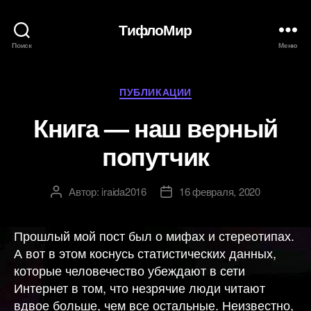
ТифлоМир
Поиск
Меню
Рубрики
ПУБЛИКАЦИИ
Книга — наш верный
попутчик
Автор:
iraida2016
16 февраля, 2020
Автор
Дата
записи
записи
Прошлый мой пост был о мифах и стереотипах.
А вот в этом коснусь статистических данных,
которые человечество убеждают в сети
Интернет в том, что незрячие люди читают
вдвое больше, чем все остальные. Неизвестно,