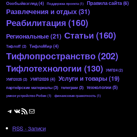
Правила сайта
(6)
Особыйвзгляд
(4)
Поддержка проекта
(1)
Развлечения и отдых
(31)
Реабилитация
(160)
Статьи
(160)
Региональные
(21)
ТифлоМир
(4)
ТифлоIT
(2)
Тифлопространство
(202)
Тифлотехнологии
(130)
УМП24
(2)
Услуги и товары
(19)
УМП2026
(4)
УМП2025
(2)
технологии
(5)
партнёрские материалы
(3)
телеграм
(3)
умное устройство Робин
(1)
финансовая грамотность
(1)
Telegram
ВКонтакте
RSS-лента
Почта
RSS - Записи