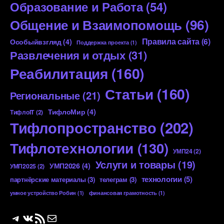
Образование и Работа
(54)
Общение и Взаимопомощь
(96)
Правила сайта
(6)
Особыйвзгляд
(4)
Поддержка проекта
(1)
Развлечения и отдых
(31)
Реабилитация
(160)
Статьи
(160)
Региональные
(21)
ТифлоМир
(4)
ТифлоIT
(2)
Тифлопространство
(202)
Тифлотехнологии
(130)
УМП24
(2)
Услуги и товары
(19)
УМП2026
(4)
УМП2025
(2)
технологии
(5)
партнёрские материалы
(3)
телеграм
(3)
умное устройство Робин
(1)
финансовая грамотность
(1)
Telegram
ВКонтакте
RSS-лента
Почта