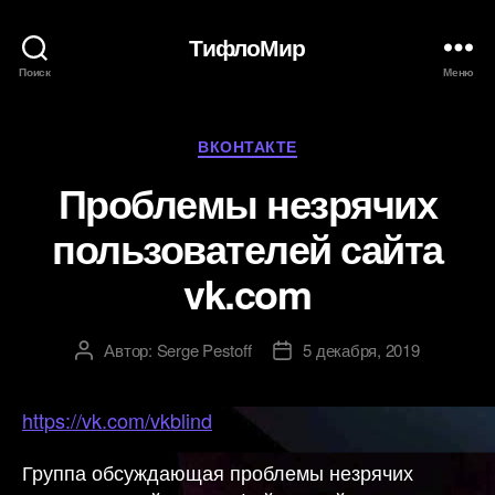
ТифлоМир
Поиск
Меню
Рубрики
ВКОНТАКТЕ
Проблемы незрячих
пользователей сайта
vk.com
Автор:
Serge Pestoff
5 декабря, 2019
Автор
Дата
записи
записи
https://vk.com/vkblind
Группа обсуждающая проблемы незрячих