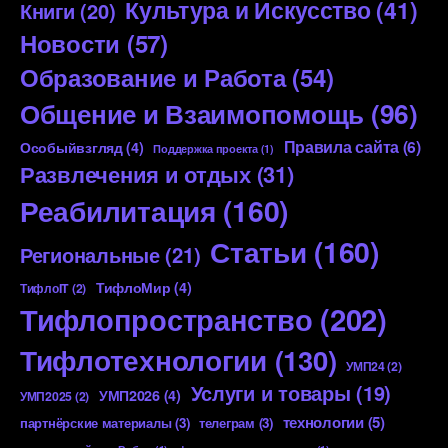
Культура и Искусство
(41)
Книги
(20)
Новости
(57)
Образование и Работа
(54)
Общение и Взаимопомощь
(96)
Правила сайта
(6)
Особыйвзгляд
(4)
Поддержка проекта
(1)
Развлечения и отдых
(31)
Реабилитация
(160)
Статьи
(160)
Региональные
(21)
ТифлоМир
(4)
ТифлоIT
(2)
Тифлопространство
(202)
Тифлотехнологии
(130)
УМП24
(2)
Услуги и товары
(19)
УМП2026
(4)
УМП2025
(2)
технологии
(5)
партнёрские материалы
(3)
телеграм
(3)