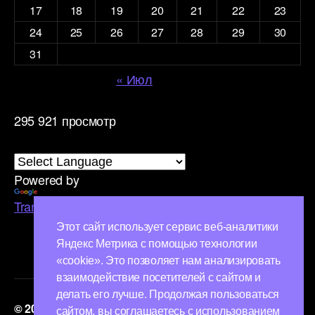
17
18
19
20
21
22
23
24
25
26
27
28
29
30
31
« Июл
295 921 просмотр
Powered by
Translate
Этот сайт использует сервис веб-аналитики
Яндекс Метрика с помощью технологии
«cookie». Это позволяет нам анализировать
взаимодействие посетителей с сайтом и
делать его лучше. Продолжая пользоваться
© 2026
ТифлоМир
Вверх
↑
сайтом, вы соглашаетесь с использованием