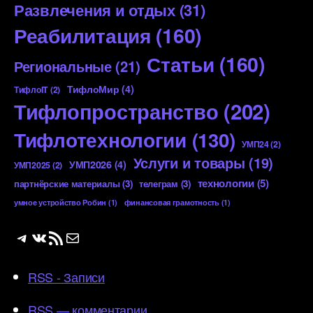
Развлечения и отдых
(31)
Реабилитация
(160)
Статьи
(160)
Региональные
(21)
ТифлоМир
(4)
ТифлоIT
(2)
Тифлопространство
(202)
Тифлотехнологии
(130)
УМП24
(2)
Услуги и товары
(19)
УМП2026
(4)
УМП2025
(2)
технологии
(5)
партнёрские материалы
(3)
телеграм
(3)
умное устройство Робин
(1)
финансовая грамотность
(1)
Telegram
ВКонтакте
RSS-лента
Почта
RSS - Записи
RSS — комментарии