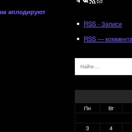
Telegram
ВКонтакте
RSS-лента
Почта
вам аплодируют
RSS - Записи
RSS — коммент
Поиск:
Пн
Вт
3
4