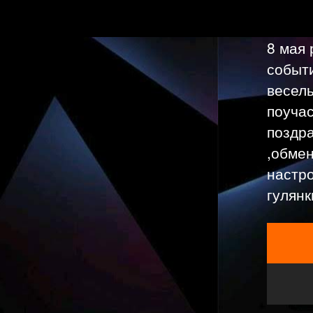
8 мая
событи
весел
поучас
поздра
,обме
настро
гулянк