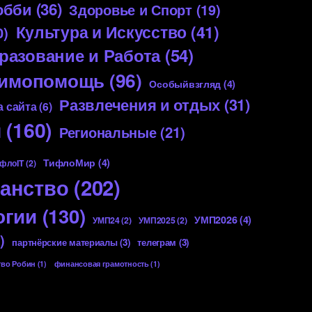
обби
(36)
Здоровье и Спорт
(19)
Культура и Искусство
(41)
0)
разование и Работа
(54)
аимопомощь
(96)
Особыйвзгляд
(4)
Развлечения и отдых
(31)
 сайта
(6)
я
(160)
Региональные
(21)
ТифлоМир
(4)
флоIT
(2)
анство
(202)
огии
(130)
УМП2026
(4)
УМП24
(2)
УМП2025
(2)
)
партнёрские материалы
(3)
телеграм
(3)
тво Робин
(1)
финансовая грамотность
(1)