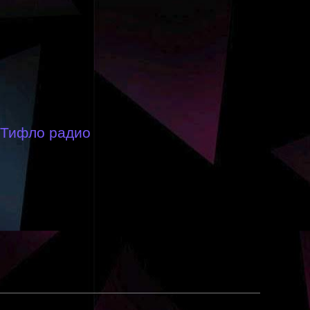
Тифло радио