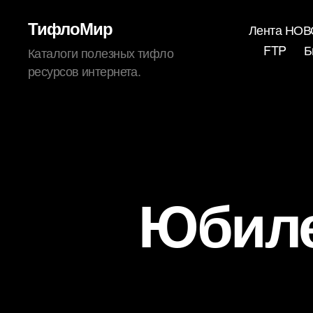
ТифлоМир
Лента НО
FTP
Б
Каталоги полезных тифло
ресурсов интернета.
Юбиле