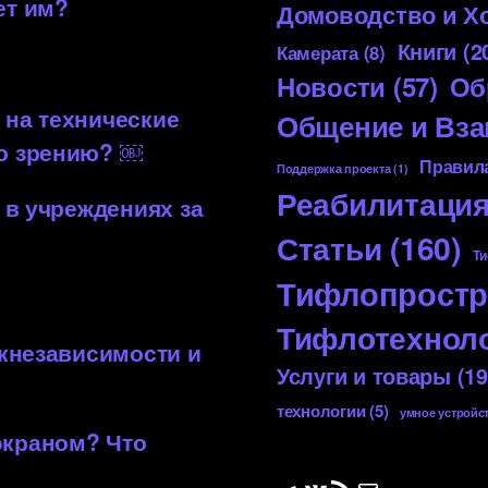
ет им?
Домоводство и Х
Книги
(2
Камерата
(8)
Новости
(57)
Об
 на технические
Общение и Вз
по зрению? ￼
Правила
Поддержка проекта
(1)
Реабилитаци
 в учреждениях за
Статьи
(160)
Ти
Тифлопростр
Тифлотехнол
 кнезависимости и
Услуги и товары
(19
технологии
(5)
умное устройс
экраном? Что