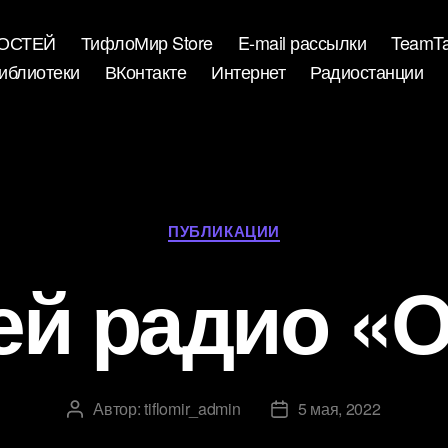
ВОСТЕЙ
ТифлоМир Store
E-mail рассылки
TeamTa
иблиотеки
ВКонтакте
Интернет
Радиостанции
Рубрики
ПУБЛИКАЦИИ
й радио «
Автор:
tiflomir_admin
5 мая, 2022
Автор
Дата
записи
записи