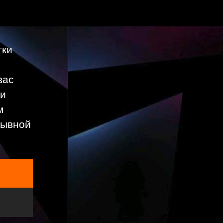
тки
вас
ки
м
рывной