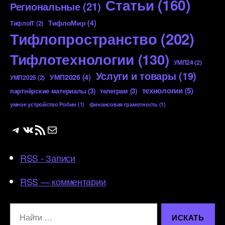
Статьи
(160)
Региональные
(21)
ТифлоМир
(4)
ТифлоIT
(2)
Тифлопространство
(202)
Тифлотехнологии
(130)
УМП24
(2)
Услуги и товары
(19)
УМП2026
(4)
УМП2025
(2)
технологии
(5)
партнёрские материалы
(3)
телеграм
(3)
умное устройство Робин
(1)
финансовая грамотность
(1)
Telegram
ВКонтакте
RSS-лента
Почта
RSS - Записи
RSS — комментарии
Поиск: