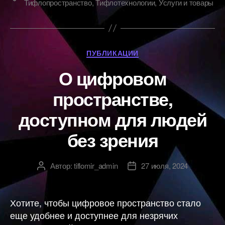
Тифлопространство
,
Тифлотехнологии
,
Услуги и товары
Рубрики
ПУБЛИКАЦИИ
О цифровом
пространстве,
доступном для людей
без зрения
Автор:
tiflomir_admin
27 июля, 2024
Автор
Дата
записи
записи
Хотите, чтобы цифровое пространство стало
еще удобнее и доступнее для незрячих