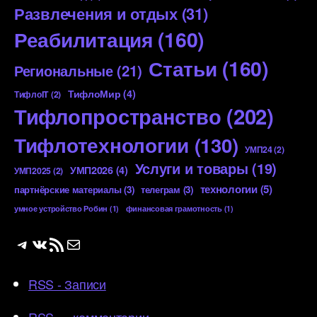
Развлечения и отдых
(31)
Реабилитация
(160)
Статьи
(160)
Региональные
(21)
ТифлоМир
(4)
ТифлоIT
(2)
Тифлопространство
(202)
Тифлотехнологии
(130)
УМП24
(2)
Услуги и товары
(19)
УМП2026
(4)
УМП2025
(2)
технологии
(5)
партнёрские материалы
(3)
телеграм
(3)
умное устройство Робин
(1)
финансовая грамотность
(1)
Telegram
ВКонтакте
RSS-лента
Почта
RSS - Записи
RSS — комментарии