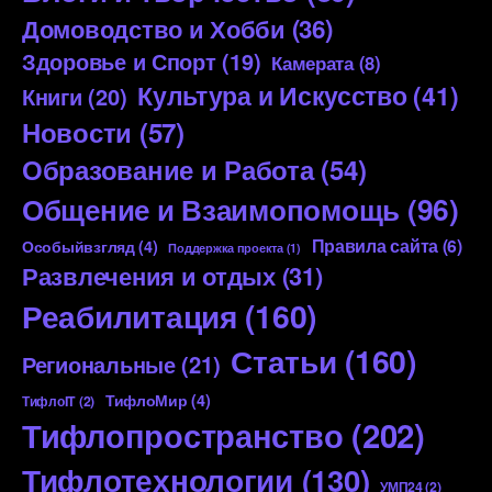
Домоводство и Хобби
(36)
Здоровье и Спорт
(19)
Камерата
(8)
Культура и Искусство
(41)
Книги
(20)
Новости
(57)
Образование и Работа
(54)
Общение и Взаимопомощь
(96)
Правила сайта
(6)
Особыйвзгляд
(4)
Поддержка проекта
(1)
Развлечения и отдых
(31)
Реабилитация
(160)
Статьи
(160)
Региональные
(21)
ТифлоМир
(4)
ТифлоIT
(2)
Тифлопространство
(202)
Тифлотехнологии
(130)
УМП24
(2)