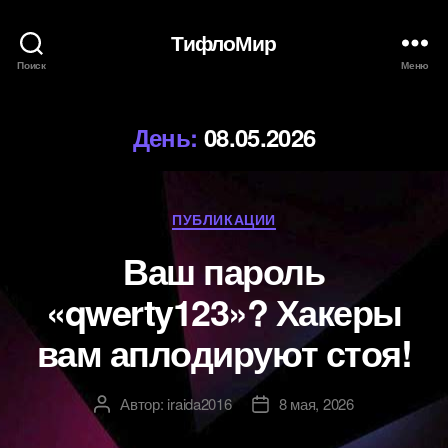
ТифлоМир
Поиск
Меню
День:
08.05.2026
Рубрики
ПУБЛИКАЦИИ
Ваш пароль
«qwerty123»? Хакеры
вам аплодируют стоя!
Автор:
iraida2016
8 мая, 2026
Автор
Дата
записи
записи