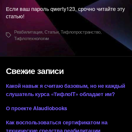
Если ваш пароль qwerty123, срочно читайте эту
статью!
Реабилитация
,
Статьи
,
Тифлопространство
,
Метки
Тифлотехнологии
Свежие записи
Какой навык я считаю базовым, но не каждый
слушатель курса «ТифлоIT» обладает им?
О проекте AIaudiobooks
Как воспользоваться сертификатом на
технические средства реабилитации