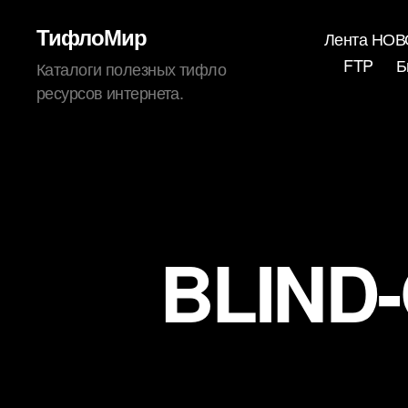
ТифлоМир
Лента НО
FTP
Б
Каталоги полезных тифло
ресурсов интернета.
BLIND