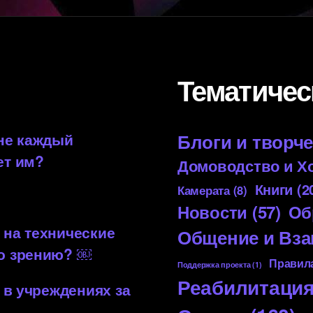
Тематичес
 не каждый
Блоги и творч
ет им?
Домоводство и Х
Книги
(2
Камерата
(8)
Новости
(57)
Об
 на технические
Общение и Вз
по зрению? ￼
Правила
Поддержка проекта
(1)
Реабилитаци
 в учреждениях за