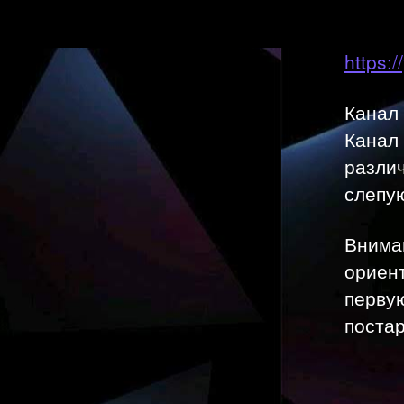
https:
Канал 
Канал
различ
слепу
Вниман
ориент
первую
постар