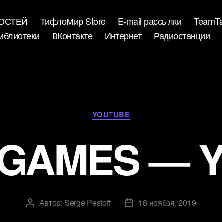
ВОСТЕЙ
ТифлоМир Store
E-mail рассылки
TeamTa
иблиотеки
ВКонтакте
Интернет
Радиостанции
Рубрики
YOUTUBE
-GAMES — Y
Автор:
Serge Pestoff
18 ноября, 2019
Автор
Дата
записи
записи