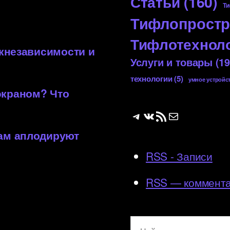
Статьи
(160)
Ти
Тифлопростр
Тифлотехнол
 кнезависимости и
Услуги и товары
(19
технологии
(5)
умное устройс
экраном? Что
Telegram
ВКонтакте
RSS-лента
Почта
вам аплодируют
RSS - Записи
RSS — коммент
Поиск: