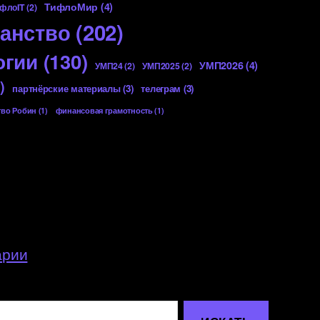
ТифлоМир
(4)
флоIT
(2)
анство
(202)
огии
(130)
УМП2026
(4)
УМП24
(2)
УМП2025
(2)
)
партнёрские материалы
(3)
телеграм
(3)
тво Робин
(1)
финансовая грамотность
(1)
арии