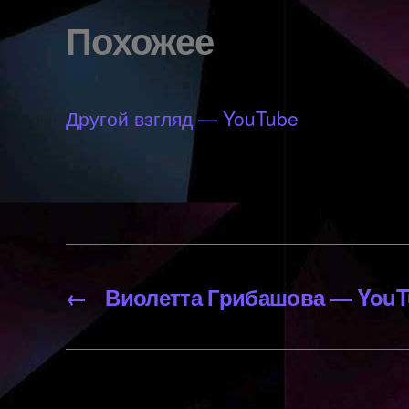
Похожее
Другой взгляд — YouTube
←
Виолетта Грибашова — YouT