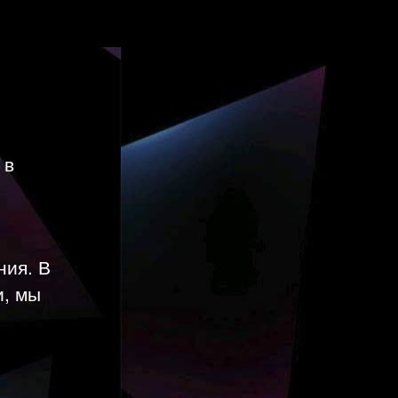
 в
ния. В
и, мы