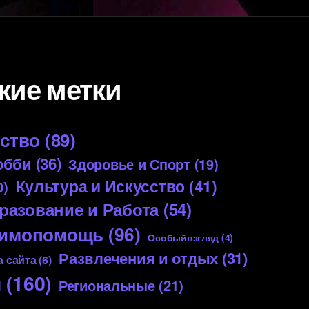
кие метки
ество
(89)
обби
(36)
Здоровье и Спорт
(19)
Культура и Искусство
(41)
0)
разование и Работа
(54)
аимопомощь
(96)
Особыйвзгляд
(4)
Развлечения и отдых
(31)
 сайта
(6)
я
(160)
Региональные
(21)