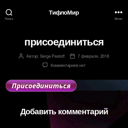
ТифлоМир
Поиск
Меню
присоединиться
Автор:
Serge Pestoff
7 февраля, 2018
Автор
Дата
записи
записи
к
Комментариев
нет
записи
присоединиться
Добавить комментарий