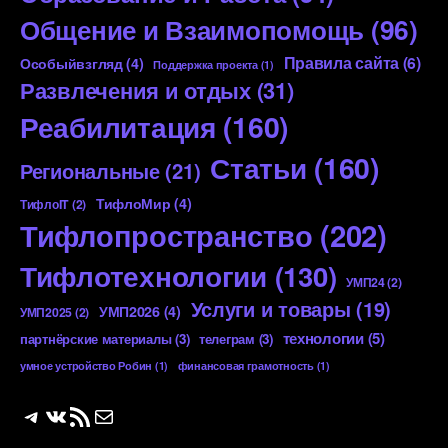
Общение и Взаимопомощь
(96)
Правила сайта
(6)
Особыйвзгляд
(4)
Поддержка проекта
(1)
Развлечения и отдых
(31)
Реабилитация
(160)
Статьи
(160)
Региональные
(21)
ТифлоМир
(4)
ТифлоIT
(2)
Тифлопространство
(202)
Тифлотехнологии
(130)
УМП24
(2)
Услуги и товары
(19)
УМП2026
(4)
УМП2025
(2)
технологии
(5)
партнёрские материалы
(3)
телеграм
(3)
умное устройство Робин
(1)
финансовая грамотность
(1)
Telegram
ВКонтакте
RSS-лента
Почта