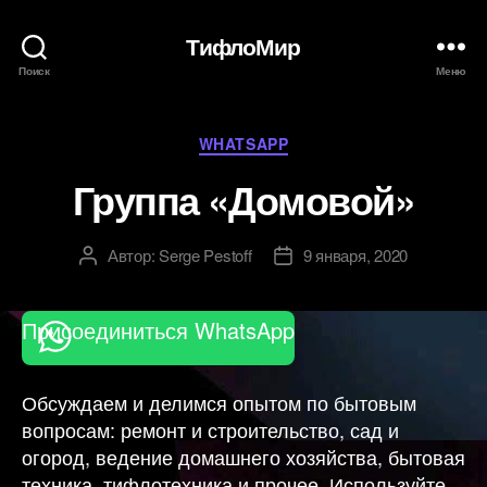
ТифлоМир
Поиск
Меню
Рубрики
WHATSAPP
Группа «Домовой»
Автор:
Serge Pestoff
9 января, 2020
Автор
Дата
записи
записи
Присоединиться WhatsApp
Обсуждаем и делимся опытом по бытовым
вопросам: ремонт и строительство, сад и
огород, ведение домашнего хозяйства, бытовая
техника, тифлотехника и прочее. Используйте