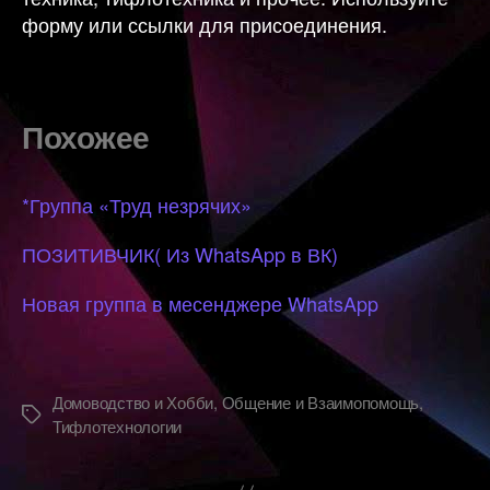
форму или ссылки для присоединения.
Похожее
*Группа «Труд незрячих»
ПОЗИТИВЧИК( Из WhatsApp в ВК)
Новая группа в месенджере WhatsApp
Домоводство и Хобби
,
Общение и Взаимопомощь
,
Метки
Тифлотехнологии