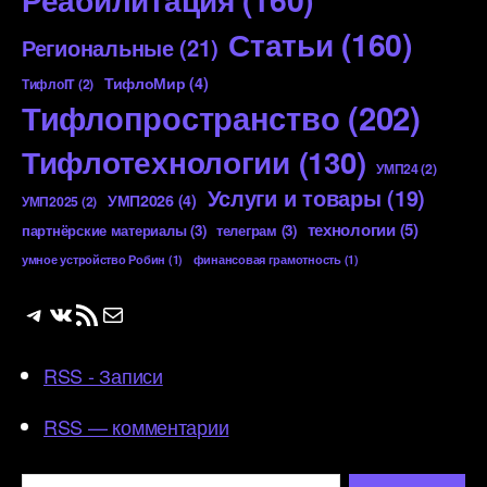
Статьи
(160)
Региональные
(21)
ТифлоМир
(4)
ТифлоIT
(2)
Тифлопространство
(202)
Тифлотехнологии
(130)
УМП24
(2)
Услуги и товары
(19)
УМП2026
(4)
УМП2025
(2)
технологии
(5)
партнёрские материалы
(3)
телеграм
(3)
умное устройство Робин
(1)
финансовая грамотность
(1)
Telegram
ВКонтакте
RSS-лента
Почта
RSS - Записи
RSS — комментарии
Поиск: