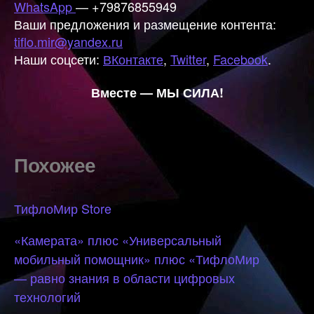
WhatsApp
— +79876855949
Ваши предложения и размещение контента:
tiflo.mir@yandex.ru
Наши соцсети:
ВКонтакте
,
Twitter
,
Facebook
.
Вместе — МЫ СИЛА!
Похожее
ТифлоМир Store
«Камерата» плюс «Универсальный
мобильный помощник» плюс «ТифлоМир
— равно знания в области цифровых
технологий