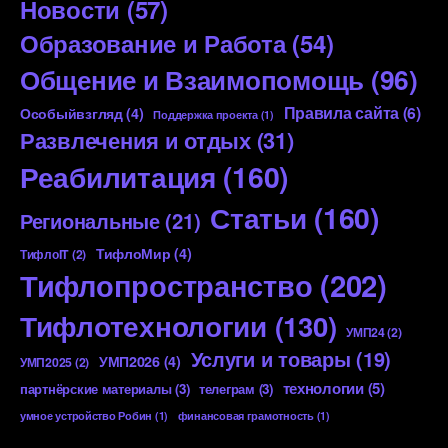
Новости
(57)
Образование и Работа
(54)
Общение и Взаимопомощь
(96)
Правила сайта
(6)
Особыйвзгляд
(4)
Поддержка проекта
(1)
Развлечения и отдых
(31)
Реабилитация
(160)
Статьи
(160)
Региональные
(21)
ТифлоМир
(4)
ТифлоIT
(2)
Тифлопространство
(202)
Тифлотехнологии
(130)
УМП24
(2)
Услуги и товары
(19)
УМП2026
(4)
УМП2025
(2)
технологии
(5)
партнёрские материалы
(3)
телеграм
(3)
умное устройство Робин
(1)
финансовая грамотность
(1)