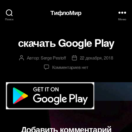
ТифлоМир
Поиск
Меню
скачать Google Play
Автор:
Serge Pestoff
22 декабря, 2018
Автор
Дата
записи
записи
к
Комментариев
нет
записи
скачать
Google
Play
Добавить комментарий