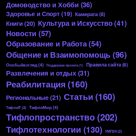
Домоводство и Хобби
(36)
Здоровье и Спорт
(19)
Камерата
(8)
Культура и Искусство
(41)
Книги
(20)
Новости
(57)
Образование и Работа
(54)
Общение и Взаимопомощь
(96)
Правила сайта
(6)
Особыйвзгляд
(4)
Поддержка проекта
(1)
Развлечения и отдых
(31)
Реабилитация
(160)
Статьи
(160)
Региональные
(21)
ТифлоМир
(4)
ТифлоIT
(2)
Тифлопространство
(202)
Тифлотехнологии
(130)
УМП24
(2)