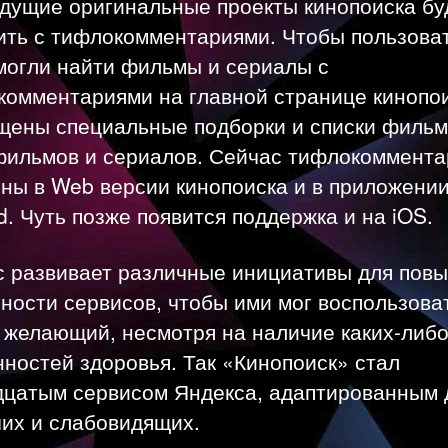
удущие оригинальные проекты кинопоиска бу
ить с тифлокомментариями. Чтобы пользова
могли найти фильмы и сериалы с
комментариями на главной странице кинопо
щены специальные подборки и списки фильм
фильмов и сериалов. Сейчас тифлокоммента
ны в Web версии кинопоиска и в приложении
d. Чуть позже появится поддержка и на iOS.
с развивает различные инициативы для пов
ности сервисов, чтобы ими мог воспользова
 желающий, несмотря на наличие каких-либ
ностей здоровья. Так «Кинопоиск» стал
дцатым сервисом Яндекса, адаптированным 
чих и слабовидящих.