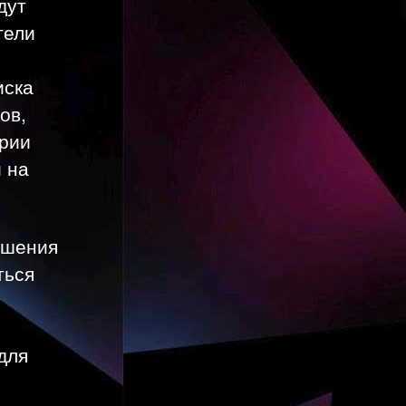
дут
тели
иска
ов,
рии
 на
ышения
ться
о
для