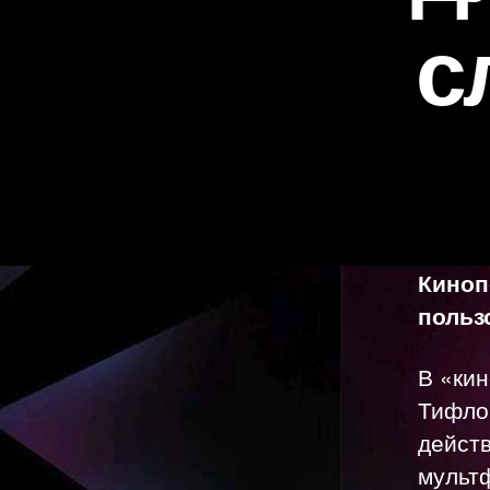
с
Киноп
польз
В «ки
Тифло
действ
мультф