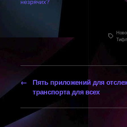
незрячих?
Ново
Метки
Тифл
←
Пять приложений для отсле
транспорта для всех