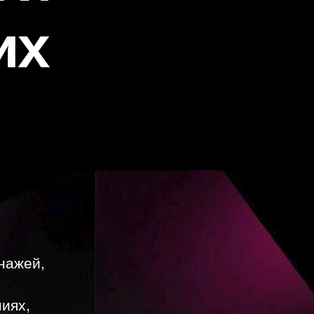
их
нажей,
иях,