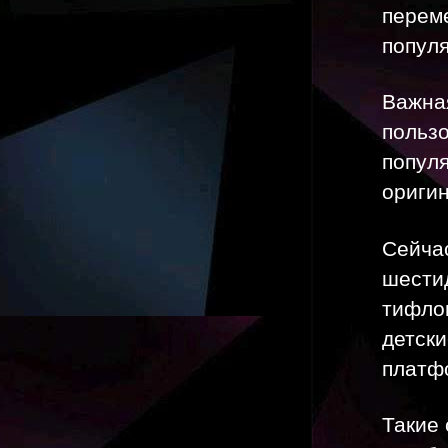
переме
попул
Важная
польз
популя
ориги
Сейчас
шести
тифло
детски
платф
Такие 