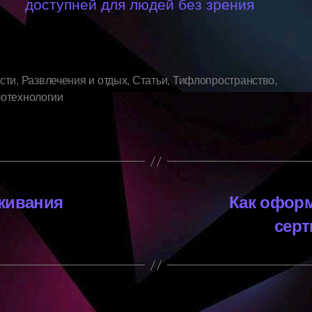
доступней для людей без зрения
сти
,
Развлечения и отдых
,
Статьи
,
Тифлопространство
,
отехнологии
живания
Как офор
серт