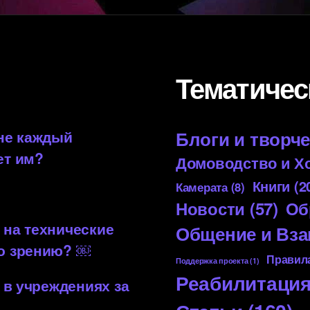
Тематичес
 не каждый
Блоги и творч
ет им?
Домоводство и Х
Книги
(2
Камерата
(8)
Новости
(57)
Об
 на технические
Общение и Вз
по зрению? ￼
Правила
Поддержка проекта
(1)
Реабилитаци
 в учреждениях за