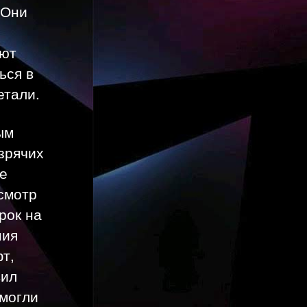
 Они
яют
ься в
етали.
ым
зрячих
се
смотр
рок на
ния
т,
вил
 могли