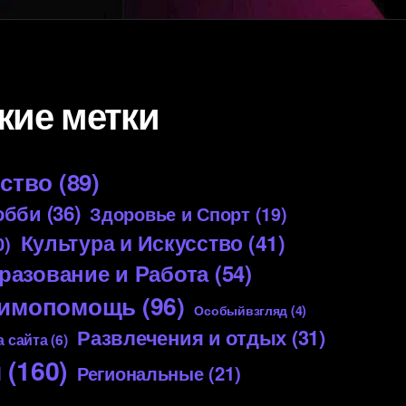
кие метки
ество
(89)
обби
(36)
Здоровье и Спорт
(19)
Культура и Искусство
(41)
0)
разование и Работа
(54)
аимопомощь
(96)
Особыйвзгляд
(4)
Развлечения и отдых
(31)
 сайта
(6)
я
(160)
Региональные
(21)