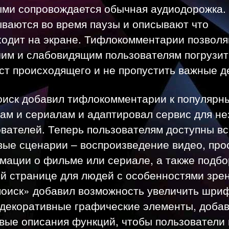
ыми сопровождается обычная аудиодорожка.
ываются во время паузы и описывают что
ходит на экране. Тифлокомментарии позвол
чим и слабовидящим пользователям погрузит
ст происходящего и не пропустить важные д
оиск добавил тифлокомментарии к популярн
ам и сериалам и адаптировал сервис для не
вателей. Теперь пользователям доступны в
вые сценарии – воспроизведение видео, про
мации о фильме или сериале, а также подбо
ой странице для людей с особенностями зре
поиск» добавил возможность увеличить шриф
 декоративные графические элементы, доба
вые описания функций, чтобы пользователи