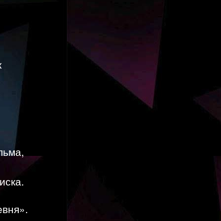
к
льма,
иска.
евня».