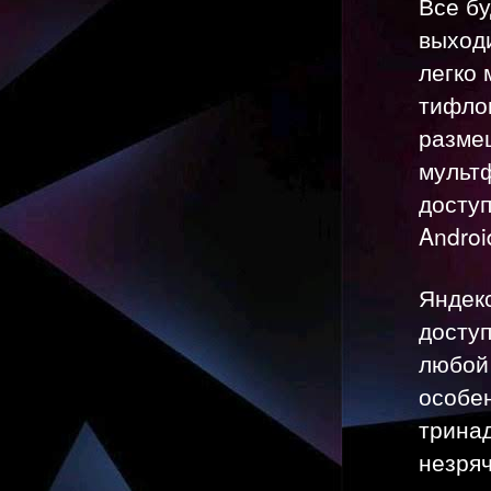
Все б
выход
легко 
тифло
разме
мульт
доступ
Androi
Яндек
доступ
любой
особен
трина
незря