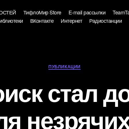
ВОСТЕЙ
ТифлоМир Store
E-mail рассылки
TeamTa
иблиотеки
ВКонтакте
Интернет
Радиостанции
Рубрики
ПУБЛИКАЦИИ
иск стал д
ля незрячих