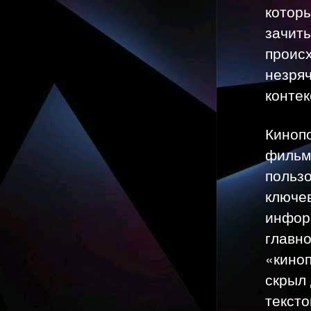
котор
зачит
проис
незря
контек
Киноп
фильм
пользо
ключе
инфор
главн
«кино
скрыл
тексто