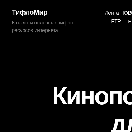
ТифлоМир
Лента НО
FTP
Б
Каталоги полезных тифло
ресурсов интернета.
Кинопо
д