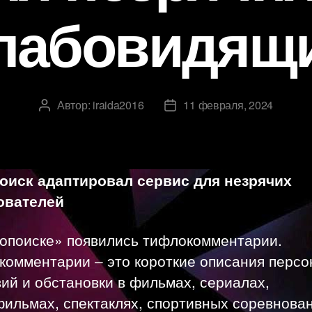
лабовидящ
Автор:
iraida2016
11 февраля, 2024
Автор
Дата
записи
записи
оиск адаптировал сервис для незрячих
ователей
нопоиске» появились тифлокомментарии.
комментарии – это короткие описания персо
ий и обстановки в фильмах, сериалах,
ильмах, спектаклях, спортивных соревнован