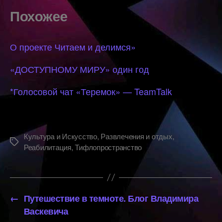
Похожее
О проекте Читаем и делимся»
«ДОСТУПНОМУ МИРУ» один год
*Голосовой чат «Теремок» — TeamTalk
Культура и Искусство
,
Развлечения и отдых
,
Метки
Реабилитация
,
Тифлопространство
←
Путешествие в темноте. Блог Владимира
Васкевича