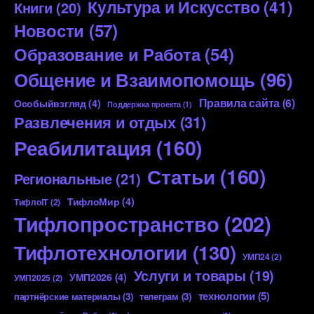
Культура и Искусство
(41)
Книги
(20)
Новости
(57)
Образование и Работа
(54)
Общение и Взаимопомощь
(96)
Правила сайта
(6)
Особыйвзгляд
(4)
Поддержка проекта
(1)
Развлечения и отдых
(31)
Реабилитация
(160)
Статьи
(160)
Региональные
(21)
ТифлоМир
(4)
ТифлоIT
(2)
Тифлопространство
(202)
Тифлотехнологии
(130)
УМП24
(2)
Услуги и товары
(19)
УМП2026
(4)
УМП2025
(2)
технологии
(5)
партнёрские материалы
(3)
телеграм
(3)