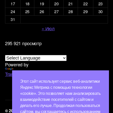
17
18
19
20
21
22
23
24
25
26
27
28
29
30
31
« Июл
295 921 просмотр
Powered by
Translate
Этот сайт использует сервис веб-аналитики
Яндекс Метрика с помощью технологии
«cookie». Это позволяет нам анализировать
взаимодействие посетителей с сайтом и
делать его лучше. Продолжая пользоваться
© 2026
ТифлоМир
Вверх
↑
сайтом, вы соглашаетесь с использованием