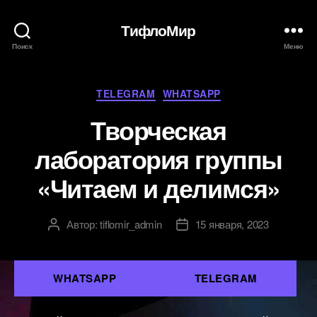
ТифлоМир
Поиск
Меню
Рубрики
TELEGRAM
WHATSAPP
Творческая
лаборатория группы
«Читаем и делимся»
Автор:
tiflomir_admin
15 января, 2023
Автор
Дата
записи
записи
WHATSAPP
TELEGRAM