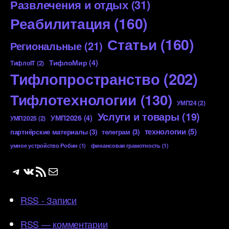
Развлечения и отдых
(31)
Реабилитация
(160)
Статьи
(160)
Региональные
(21)
ТифлоМир
(4)
ТифлоIT
(2)
Тифлопространство
(202)
Тифлотехнологии
(130)
УМП24
(2)
Услуги и товары
(19)
УМП2026
(4)
УМП2025
(2)
технологии
(5)
партнёрские материалы
(3)
телеграм
(3)
умное устройство Робин
(1)
финансовая грамотность
(1)
Telegram
ВКонтакте
RSS-лента
Почта
RSS - Записи
RSS — комментарии