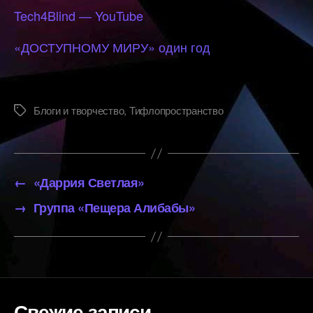
Tech4Blind — YouTube
«ДОСТУПНОМУ МИРУ» один год
Блоги и творчество
,
Тифлопространство
Метки
←
«Даррия Светлая»
→
Группа «Пещера Алибабы»
Свежие записи