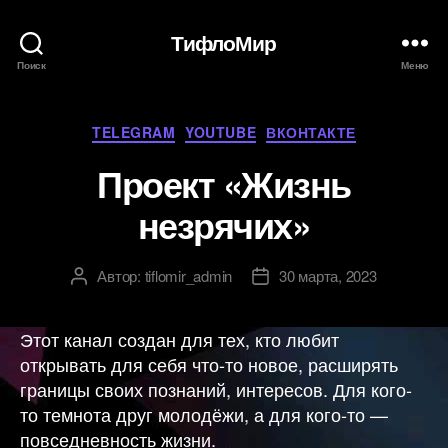
ТифлоМир
Поиск
Меню
Рубрики
TELEGRAM
YOUTUBE
ВКОНТАКТЕ
Проект «Жизнь
незрячих»
Автор:
tiflomir_admin
30 марта, 2023
Автор
Дата
записи
записи
Этот канал создан для тех, кто любит
открывать для себя что-то новое, расширять
границы своих познаний, интересов. Для кого-
то темнота друг молодёжи, а для кого-то —
повседневность жизни.