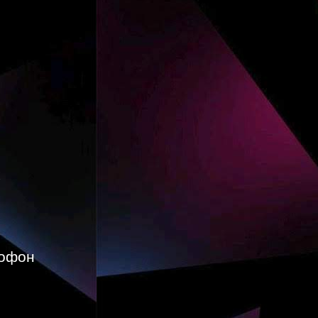
рофон