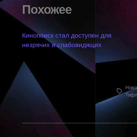
Похожее
Кинопоиск стал доступен для
незрячих и слабовидящих
Ново
Метки
Тифл