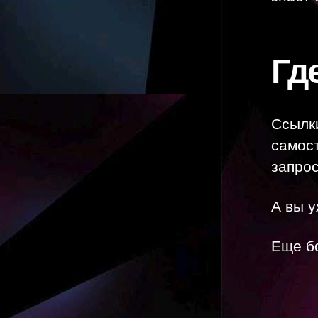
Гд
Ссылки
самост
запрос
А вы 
Еще б