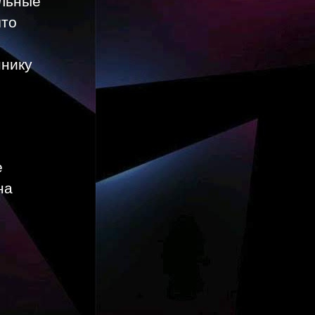
что
ннику
е
на