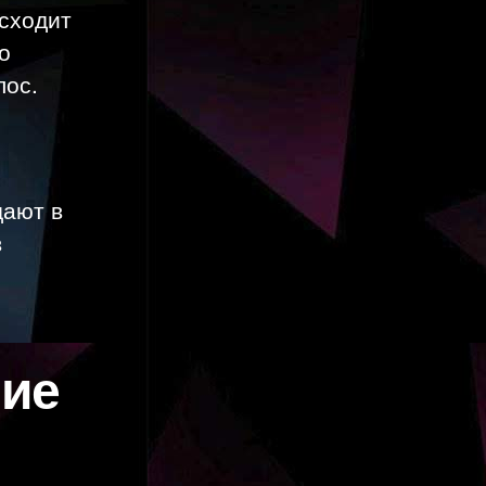
исходит
о
лос.
дают в
в
ние