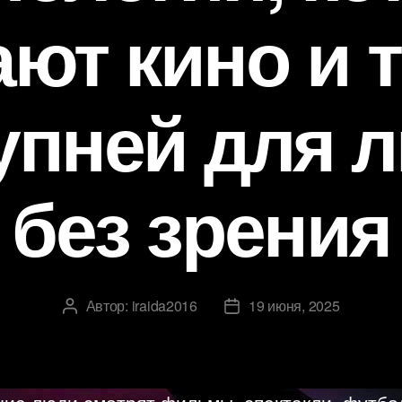
ют кино и 
упней для 
без зрения
Автор:
iraida2016
19 июня, 2025
Автор
Дата
записи
записи
чие люди смотрят фильмы, спектакли, футб