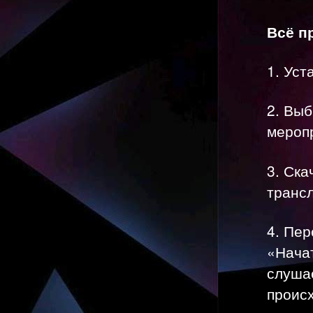
Всё п
1. Уст
2. Вы
меропр
3. Ска
транс
4. Пе
«Нача
слушае
проис