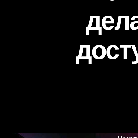
дела
дост
Незря