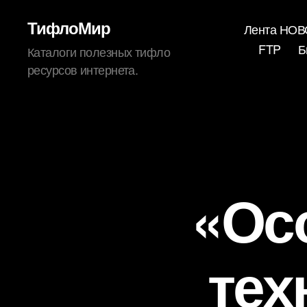
ТифлоМир
Лента НО
FTP
Б
Каталоги полезных тифло
ресурсов интернета.
«Ос
тех