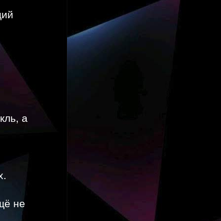
щий
кль, а
х.
щё не