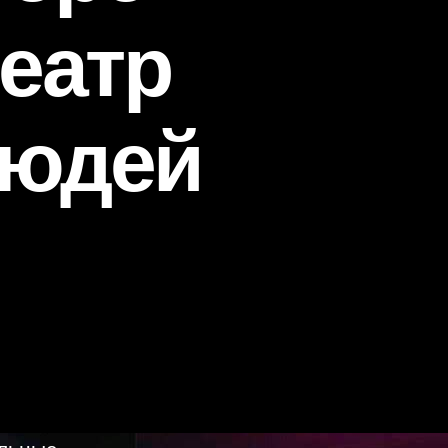
театр
людей
ольные