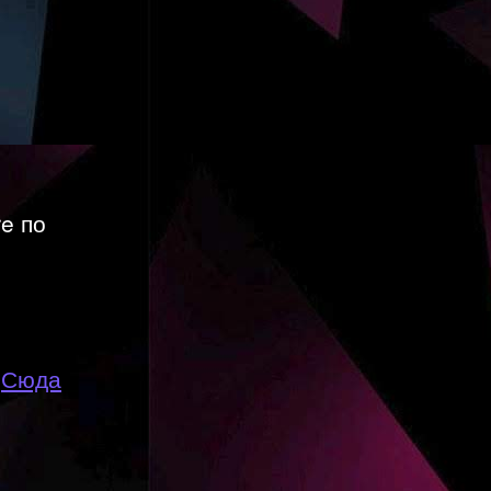
re по
е
Сюда