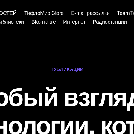
ВОСТЕЙ
ТифлоМир Store
E-mail рассылки
TeamTa
иблиотеки
ВКонтакте
Интернет
Радиостанции
Рубрики
ПУБЛИКАЦИИ
обый взгля
нологии, ко