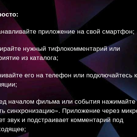
росто:
анавливайте приложение на свой смартфон;
бирайте нужный тифлокомментарий или
иятие из каталога;
чивайте его на телефон или подключайтесь к
ляции;
ред началом фильма или события нажимайте
ть синхронизацию». Приложение через мик
т звук и подстраивает комментарий под
ходящее;