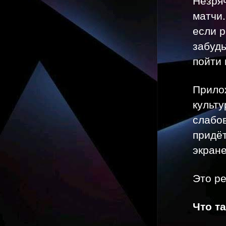
матчи.
если 
забуд
пойти 
Прило
культу
слабо
придёт
экран
Это ре
Что т