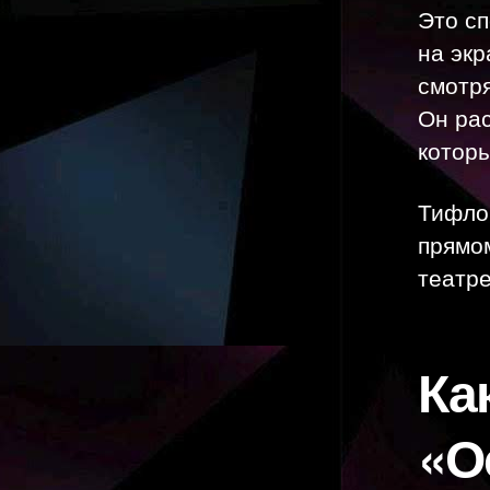
Это сп
на экр
смотря
Он рас
которы
Тифло
прямом
театре
Ка
«О