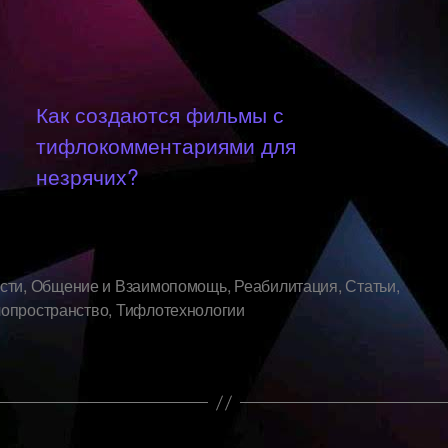
Как создаются фильмы с
тифлокомментариями для
незрячих?
сти
,
Общение и Взаимопомощь
,
Реабилитация
,
Статьи
,
опространство
,
Тифлотехнологии