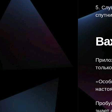
5. Сл
спутни
Ва
Прилож
только
«Особы
насто
Пробуй
знает 