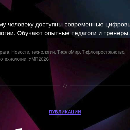
записи
записи
му человеку доступны современные цифров
огии. Обучают опытные педагоги и тренеры.
рата
,
Новости
,
технологии
,
ТифлоМир
,
Тифлопространство
,
отехнологии
,
УМП2026
Рубрики
ПУБЛИКАЦИИ