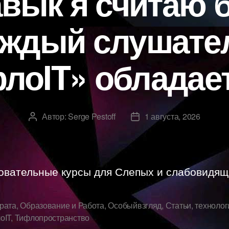
авык я считаю 
аждый слушате
лоIT» обладае
Автор:
Serge Pestoff
1 августа, 2026
Автор
Дата
записи
записи
овательные курсы для Слепых и слабовидящ
рата
,
Образование и Работа
,
Особыйвзгляд
,
Статьи
,
технолог
оIT
,
Тифлопространство