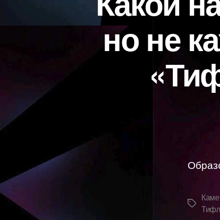
Какой н
но не к
«Тиф
Образ
Каме
Метки
Тифл