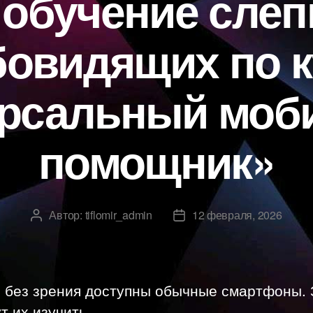
 обучение слеп
бовидящих по к
ерсальный моб
помощник»
Автор:
tiflomir_admin
12 февраля, 2026
Автор
Дата
записи
записи
 без зрения доступны обычные смартфоны. 
т их изучить.