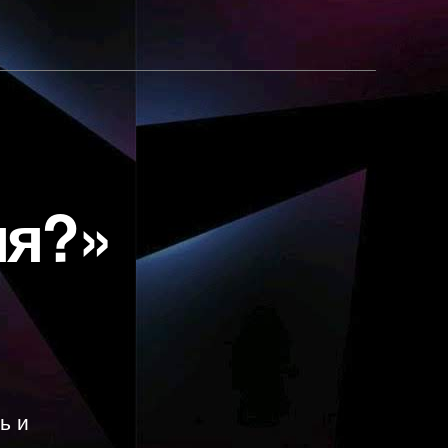
мя?»
ь и