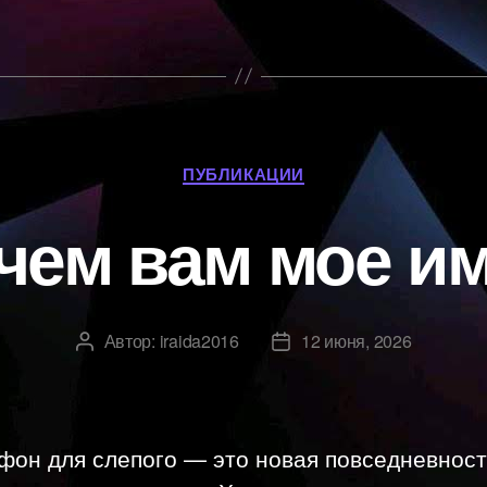
Рубрики
ПУБЛИКАЦИИ
чем вам мое и
Автор:
iraida2016
12 июня, 2026
Автор
Дата
записи
записи
фон для слепого — это новая повседневност