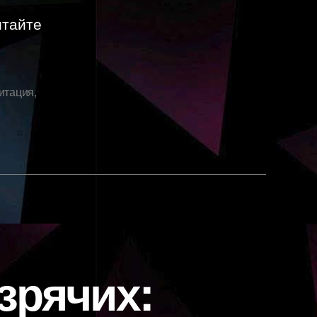
итайте
итация
,
зрячих: