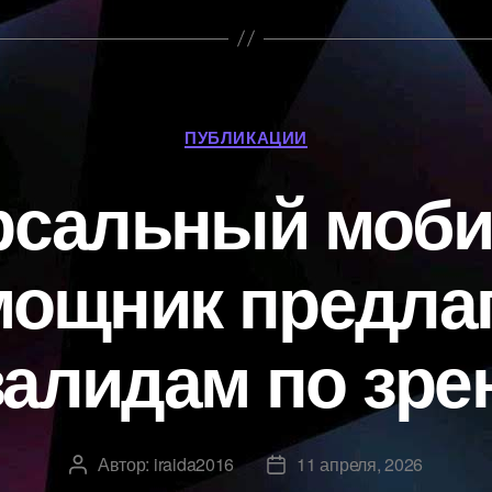
Рубрики
ПУБЛИКАЦИИ
рсальный моб
мощник предлаг
алидам по зр
Автор:
iraida2016
11 апреля, 2026
Автор
Дата