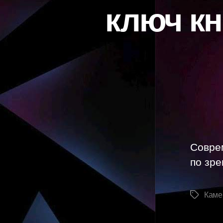
ключ к
Совре
по зр
Каме
Метки