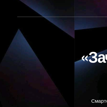
«За
Смарт