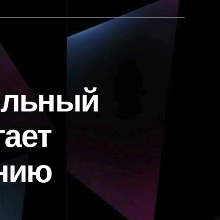
ильный
ает
ению