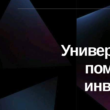
Униве
по
инв