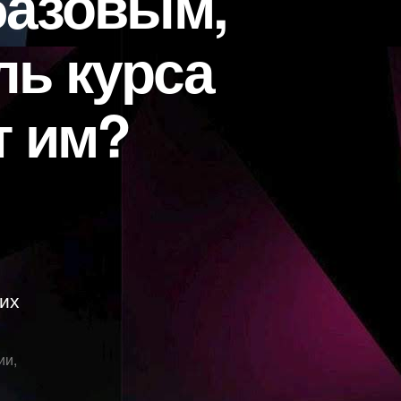
базовым,
ль курса
т им?
их
ии
,