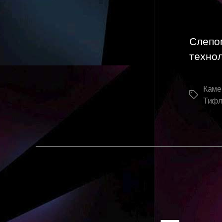
Слепо
технол
Каме
Метки
Тифл