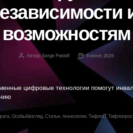
независимости 
возможностям
Автор:
Serge Pestoff
8 июня, 2026
Автор
Дата
записи
записи
менные цифровые технологии помогут инва
ению
рата
,
Особыйвзгляд
,
Статьи
,
технологии
,
ТифлоIT
,
Тифлопрос