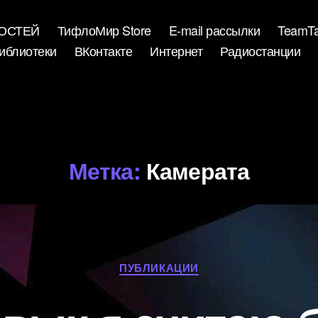
ВОСТЕЙ
ТифлоМир Store
E-mail рассылки
TeamTa
иблиотеки
ВКонтакте
Интернет
Радиостанции
Метка:
Камерата
Рубрики
ПУБЛИКАЦИИ