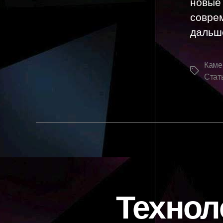
новые
совре
дальш
Каме
Метки
Стат
Технол