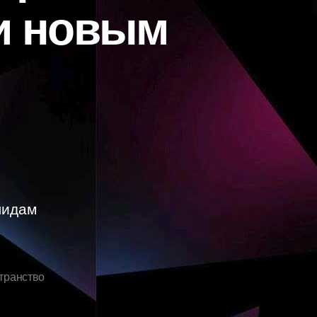
и новым
лидам
транство