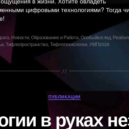
 ощущения в жизни. Хотите овладеть
менными цифровыми технологиями? Тогда ч
е!
рата
,
Новости
,
Образование и Работа
,
Особыйвзгляд
,
Реабил
ьи
,
Тифлопространство
,
Тифлотехнологии
,
УМП2026
Рубрики
ПУБЛИКАЦИИ
огии в руках не