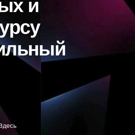
ых и
урсу
ильный
Здесь