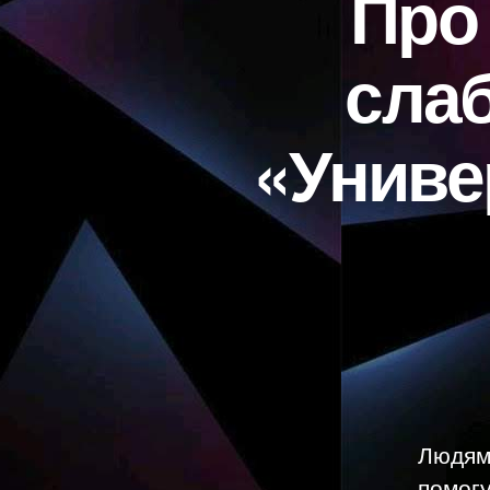
Про
сла
«Унив
Людям
помогу