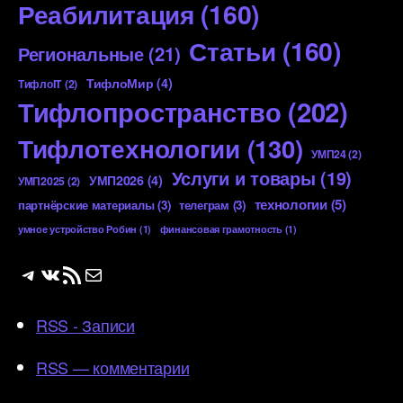
Реабилитация
(160)
Статьи
(160)
Региональные
(21)
ТифлоМир
(4)
ТифлоIT
(2)
Тифлопространство
(202)
Тифлотехнологии
(130)
УМП24
(2)
Услуги и товары
(19)
УМП2026
(4)
УМП2025
(2)
технологии
(5)
партнёрские материалы
(3)
телеграм
(3)
умное устройство Робин
(1)
финансовая грамотность
(1)
Telegram
ВКонтакте
RSS-лента
Почта
RSS - Записи
RSS — комментарии