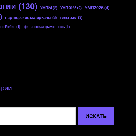
огии
(130)
УМП2026
(4)
УМП24
(2)
УМП2025
(2)
)
партнёрские материалы
(3)
телеграм
(3)
тво Робин
(1)
финансовая грамотность
(1)
арии