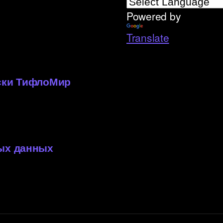
Powered by
Translate
»
иски ТифлоМир
ных данных