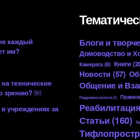
Тематичес
 не каждый
Блоги и творч
ет им?
Домоводство и Х
Книги
(2
Камерата
(8)
Новости
(57)
Об
 на технические
Общение и Вз
по зрению? ￼
Правила
Поддержка проекта
(1)
Реабилитаци
 в учреждениях за
Статьи
(160)
Ти
Тифлопростр