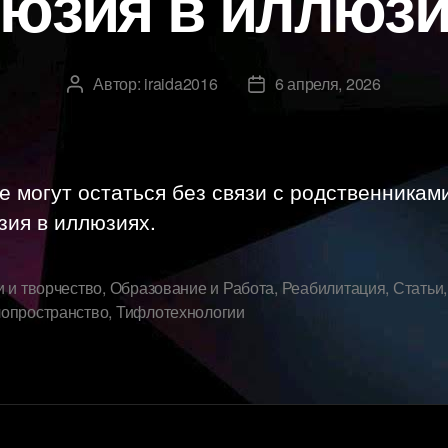
юзия в иллюз
Автор:
iraida2016
6 апреля, 2026
Автор
Дата
записи
записи
 могут остаться без связи с родственникам
зия в иллюзиях.
и и творчество
,
Образование и Работа
,
Реабилитация
,
Статьи
,
опространство
,
Тифлотехнологии