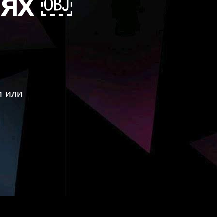
иях ￼
и или