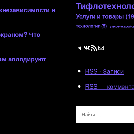
Тифлотехнол
 кнезависимости и
Услуги и товары
(19
технологии
(5)
умное устройс
экраном? Что
Telegram
ВКонтакте
RSS-лента
Почта
вам аплодируют
RSS - Записи
RSS — коммент
Поиск: