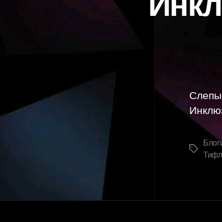
Инкл
Слепые
Инклю
Блог
Метки
Тифл