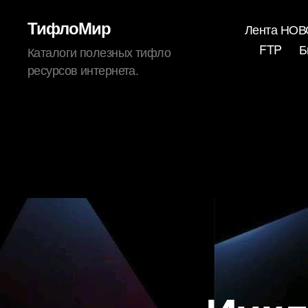
ТифлоМир
Лента НО
FTP
Б
Каталоги полезных тифло
ресурсов интернета.