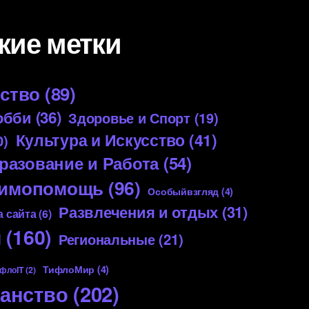
кие метки
ество
(89)
обби
(36)
Здоровье и Спорт
(19)
Культура и Искусство
(41)
0)
разование и Работа
(54)
аимопомощь
(96)
Особыйвзгляд
(4)
Развлечения и отдых
(31)
 сайта
(6)
я
(160)
Региональные
(21)
ТифлоМир
(4)
флоIT
(2)
анство
(202)