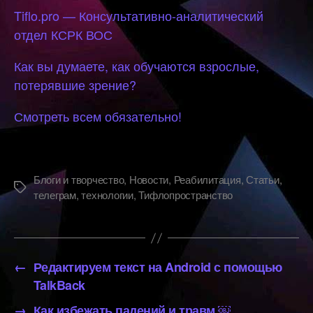
Tiflo.pro — Консультативно-аналитический
отдел КСРК ВОС
Как вы думаете, как обучаются взрослые,
потерявшие зрение?
Смотреть всем обязательно!
Блоги и творчество
,
Новости
,
Реабилитация
,
Статьи
,
Метки
телеграм
,
технологии
,
Тифлопространство
←
Редактируем текст на Android с помощью
TalkBack
→
Как избежать падений и травм ￼