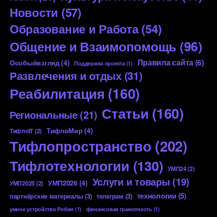
Новости
(57)
Образование и Работа
(54)
Общение и Взаимопомощь
(96)
Правила сайта
(6)
Особыйвзгляд
(4)
Поддержка проекта
(1)
Развлечения и отдых
(31)
Реабилитация
(160)
Статьи
(160)
Региональные
(21)
ТифлоМир
(4)
ТифлоIT
(2)
Тифлопространство
(202)
Тифлотехнологии
(130)
УМП24
(2)
Услуги и товары
(19)
УМП2026
(4)
УМП2025
(2)
технологии
(5)
партнёрские материалы
(3)
телеграм
(3)
умное устройство Робин
(1)
финансовая грамотность
(1)