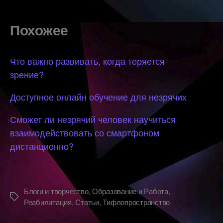
Похожее
Что важно развивать, когда теряется
зрение?
Доступное онлайн обучение для незрячих
Сможет ли незрячий человек научиться
взаимодействовать со смартфоном
дистанционно?
Блоги и творчество
,
Образование и Работа
,
Метки
Реабилитация
,
Статьи
,
Тифлопространство