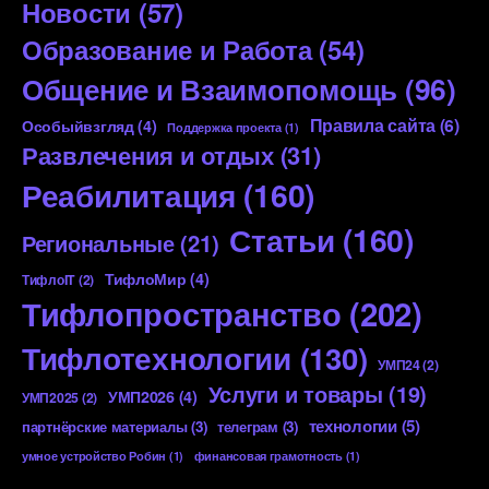
Новости
(57)
Образование и Работа
(54)
Общение и Взаимопомощь
(96)
Правила сайта
(6)
Особыйвзгляд
(4)
Поддержка проекта
(1)
Развлечения и отдых
(31)
Реабилитация
(160)
Статьи
(160)
Региональные
(21)
ТифлоМир
(4)
ТифлоIT
(2)
Тифлопространство
(202)
Тифлотехнологии
(130)
УМП24
(2)
Услуги и товары
(19)
УМП2026
(4)
УМП2025
(2)
технологии
(5)
партнёрские материалы
(3)
телеграм
(3)
умное устройство Робин
(1)
финансовая грамотность
(1)