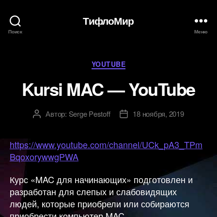
ТифлоМир
Поиск
Меню
Рубрики
YOUTUBE
Kursi MAC — YouTube
Автор:
Serge Pestoff
18 ноября, 2019
Автор
Дата
записи
записи
https://www.youtube.com/channel/UCk_pA3_TPm
BqoxorywwgPWA
Курс «MAC для начинающих» подготовлен и
разработан для слепых и слабовидящих
людей, которые приобрели или собираются
приобрести компьютер MAC.