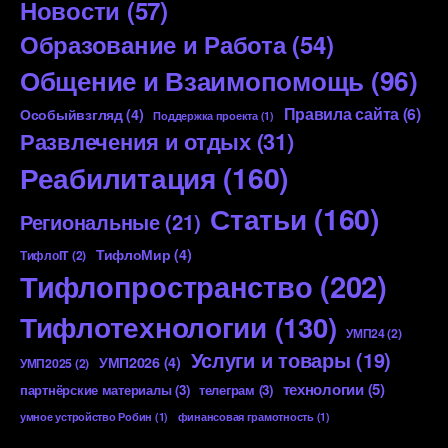
Новости
(57)
Образование и Работа
(54)
Общение и Взаимопомощь
(96)
Правила сайта
(6)
Особыйвзгляд
(4)
Поддержка проекта
(1)
Развлечения и отдых
(31)
Реабилитация
(160)
Статьи
(160)
Региональные
(21)
ТифлоМир
(4)
ТифлоIT
(2)
Тифлопространство
(202)
Тифлотехнологии
(130)
УМП24
(2)
Услуги и товары
(19)
УМП2026
(4)
УМП2025
(2)
технологии
(5)
партнёрские материалы
(3)
телеграм
(3)
умное устройство Робин
(1)
финансовая грамотность
(1)