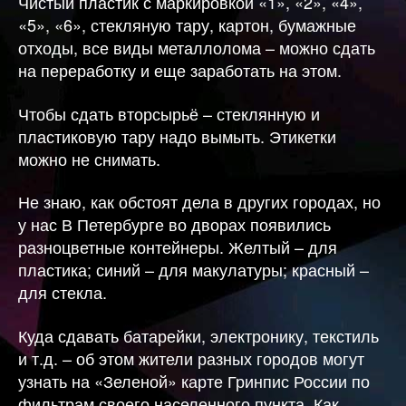
Чистый пластик с маркировкой «1», «2», «4»,
«5», «6», стекляную тару, картон, бумажные
отходы, все виды металлолома – можно сдать
на переработку и еще заработать на этом.
Чтобы сдать вторсырьё – стеклянную и
пластиковую тару надо вымыть. Этикетки
можно не снимать.
Не знаю, как обстоят дела в других городах, но
у нас В Петербурге во дворах появились
разноцветные контейнеры. Желтый – для
пластика; синий – для макулатуры; красный –
для стекла.
Куда сдавать батарейки, электронику, текстиль
и т.д. – об этом жители разных городов могут
узнать на «Зеленой» карте Гринпис России по
фильтрам своего населенного пункта. Как