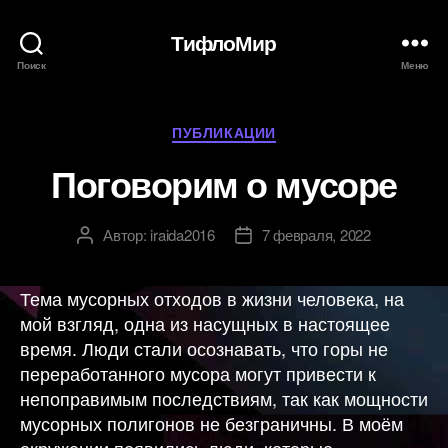
ТифлоМир
Поиск
Меню
Рубрики
ПУБЛИКАЦИИ
Поговорим о мусоре
Автор:
iraida2016
7 февраля, 2022
Автор
Дата
записи
записи
Тема мусорных отходов в жизни человека, на
мой взгляд, одна из насущных в настоящее
время. Люди стали осознавать, что горы не
переработанного мусора могут привести к
непоправимым последствиям, так как мощности
мусорных полигонов не безграничны. В моём
окружении появились люди, которые