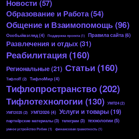
Новости
(57)
Образование и Работа
(54)
Общение и Взаимопомощь
(96)
Правила сайта
(6)
Особыйвзгляд
(4)
Поддержка проекта
(1)
Развлечения и отдых
(31)
Реабилитация
(160)
Статьи
(160)
Региональные
(21)
ТифлоМир
(4)
ТифлоIT
(2)
Тифлопространство
(202)
Тифлотехнологии
(130)
УМП24
(2)
Услуги и товары
(19)
УМП2026
(4)
УМП2025
(2)
технологии
(5)
партнёрские материалы
(3)
телеграм
(3)
умное устройство Робин
(1)
финансовая грамотность
(1)