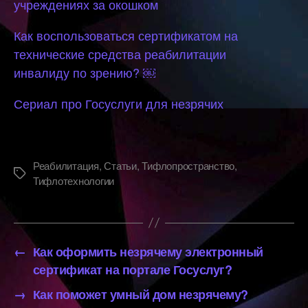
учреждениях за окошком
Как воспользоваться сертификатом на
технические средства реабилитации
инвалиду по зрению? ￼
Сериал про Госуслуги для незрячих
Реабилитация
,
Статьи
,
Тифлопространство
,
Метки
Тифлотехнологии
←
Как оформить незрячему электронный
сертификат на портале Госуслуг?
→
Как поможет умный дом незрячему?