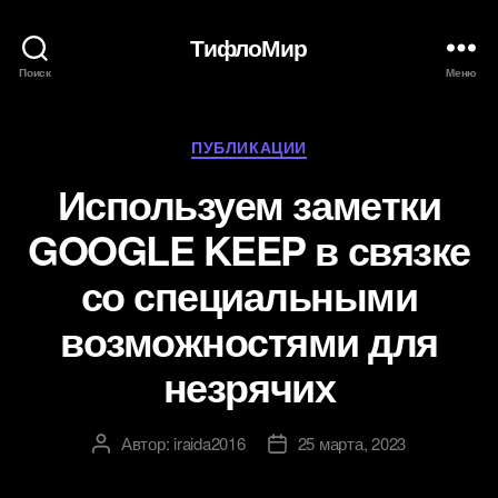
ТифлоМир
Поиск
Меню
Рубрики
ПУБЛИКАЦИИ
Используем заметки
GOOGLE KEEP в связке
со специальными
возможностями для
незрячих
Автор:
iraida2016
25 марта, 2023
Автор
Дата
записи
записи