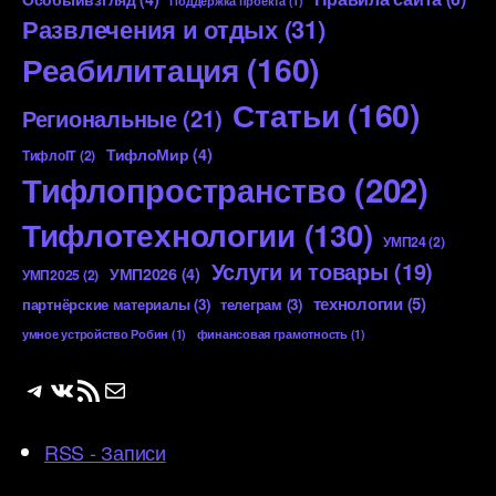
Поддержка проекта
(1)
Развлечения и отдых
(31)
Реабилитация
(160)
Статьи
(160)
Региональные
(21)
ТифлоМир
(4)
ТифлоIT
(2)
Тифлопространство
(202)
Тифлотехнологии
(130)
УМП24
(2)
Услуги и товары
(19)
УМП2026
(4)
УМП2025
(2)
технологии
(5)
партнёрские материалы
(3)
телеграм
(3)
умное устройство Робин
(1)
финансовая грамотность
(1)
Telegram
ВКонтакте
RSS-лента
Почта
RSS - Записи