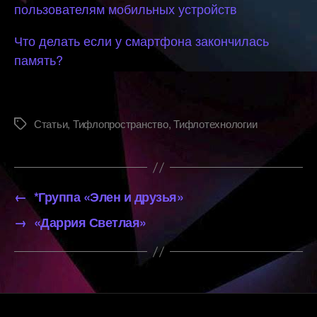
пользователям мобильных устройств
Что делать если у смартфона закончилась
память?
Статьи
,
Тифлопространство
,
Тифлотехнологии
Метки
←
*Группа «Элен и друзья»
→
«Даррия Светлая»