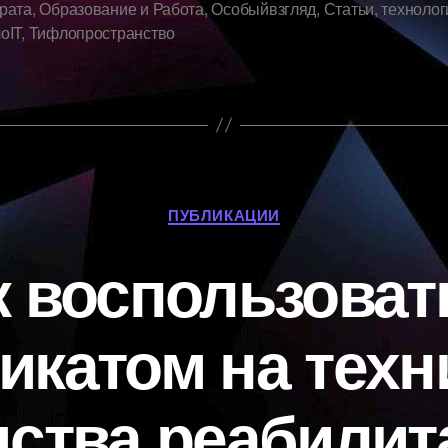
рата
,
Образование и Работа
,
Особыйвзгляд
,
Статьи
,
технолог
оIT
,
Тифлопространство
Рубрики
ПУБЛИКАЦИИ
к воспользоват
икатом на техн
дства реабилит