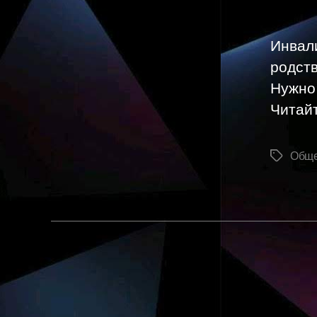
Инвал
родств
Нужно 
Читайт
Обще
Метки