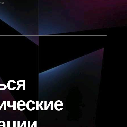
ии
,
ься
ические
ации