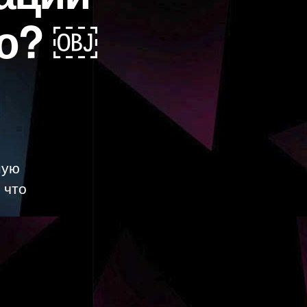
ию? ￼
ную
 что