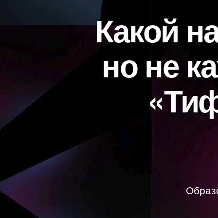
Какой н
но не к
«Тиф
Образ