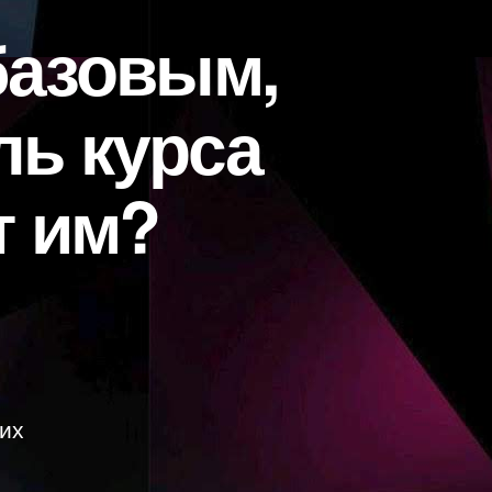
базовым,
ль курса
т им?
их