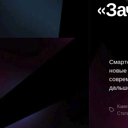
«За
Смарт
новые
совре
дальш
Каме
Метки
Стат