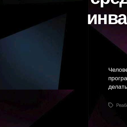
инва
Челов
програ
делать
Реаб
Метки