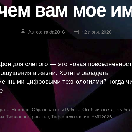
чем вам мое и
Автор:
iraida2016
12 июня, 2026
Автор
Дата
записи
записи
фон для слепого — это новая повседневност
 ощущения в жизни. Хотите овладеть
менными цифровыми технологиями? Тогда ч
е!
рата
,
Новости
,
Образование и Работа
,
Особыйвзгляд
,
Реабил
ьи
,
Тифлопространство
,
Тифлотехнологии
,
УМП2026