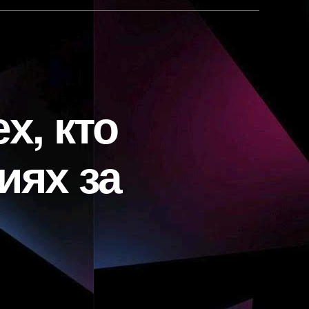
х, кто
иях за