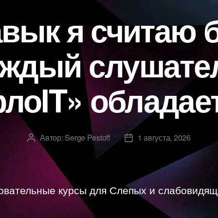
авык я считаю 
аждый слушате
лоIT» обладае
Автор:
Serge Pestoff
1 августа, 2026
Автор
Дата
записи
записи
овательные курсы для Слепых и слабовидящ