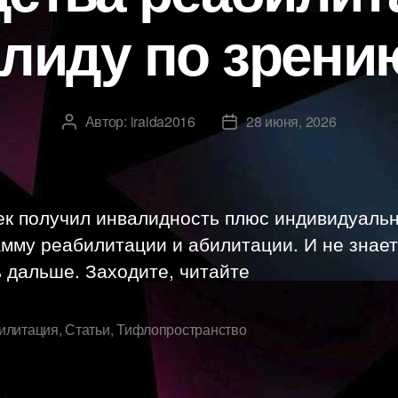
лиду по зрен
Автор:
iraida2016
28 июня, 2026
Автор
Дата
записи
записи
ек получил инвалидность плюс индивидуаль
мму реабилитации и абилитации. И не знает
 дальше. Заходите, читайте
илитация
,
Статьи
,
Тифлопространство