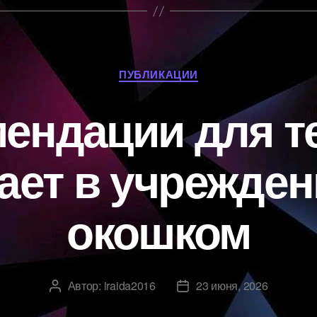
Рубрики
ПУБЛИКАЦИИ
ендации для те
ает в учрежден
окошком
Автор:
iraida2016
23 июня, 2026
Автор
Дата
записи
записи