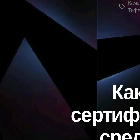
Каме
Метки
Тифл
Ка
сертиф
сре