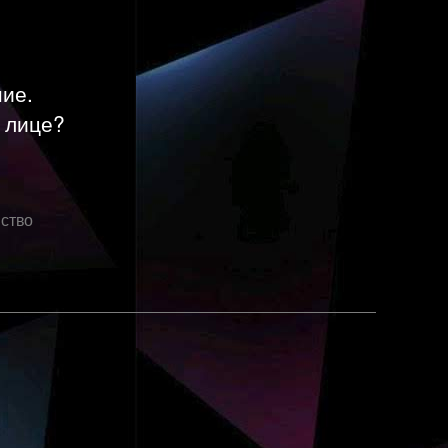
ние.
м лице?
ство