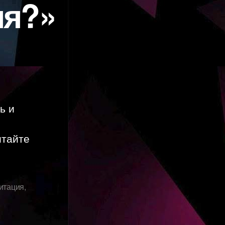
мя?»
ь и
итайте
итация
,